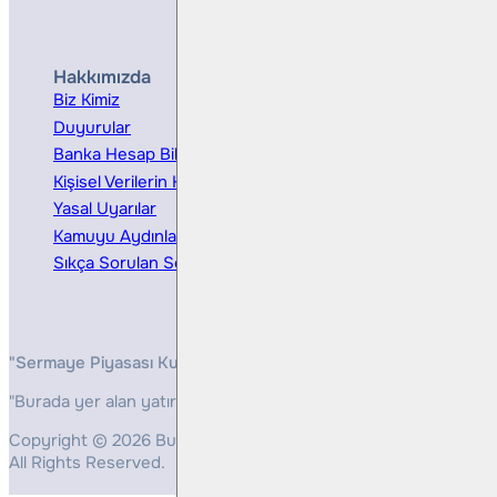
Hakkımızda
Hizmetler
Biz Kimiz
Yatırım Danışmanlığı
Duyurular
Kurumsal Finansman
Banka Hesap Bilgileri
Ücretler ve Masraflar
Kişisel Verilerin Korunması
Bireysel Portföy Yönetimi
Yasal Uyarılar
Kamuyu Aydınlatma
Sıkça Sorulan Sorular
"Sermaye Piyasası Kurulunun, Yatırım Hizmetleri ve Faaliyetleri 
"Burada yer alan yatırım bilgi, yorum ve tavsiyeleri yatırım danış
Copyright © 2026 Bulls Yatırım Menkul Değerler
All Rights Reserved.