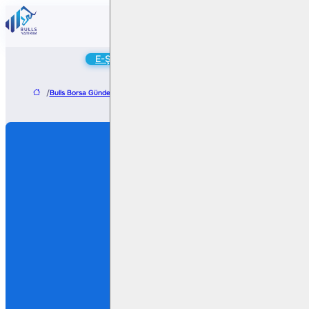
Online
E-Şube
Hesap Aç
/
Bulls Borsa Gündem
/
SDT Uzay, Yurt İçinden 1,41 Milyon Dolarlık Sipariş Aldı