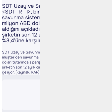
SDT Uzay ve Savunma Teknolojileri
<SDTTR TI>, bir yurt içi müşteriden
savunma sistemleri kapsamında 1,41
milyon ABD doları tutarında sipariş
aldığını açıkladı. Söz konusu sipariş,
şirketin son 12 aylık cirosunun yaklaşık
%3,4’üne karşılık geliyor. (Kaynak: KAP)
SDT Uzay ve Savunma Teknolojileri <SDTTR TI>, bir yurt içi
müşteriden savunma sistemleri kapsamında 1,41 milyon ABD
doları tutarında sipariş aldığını açıkladı. Söz konusu sipariş,
şirketin son 12 aylık cirosunun yaklaşık %3,4’üne karşılık
geliyor. (Kaynak: KAP)
Paylaş