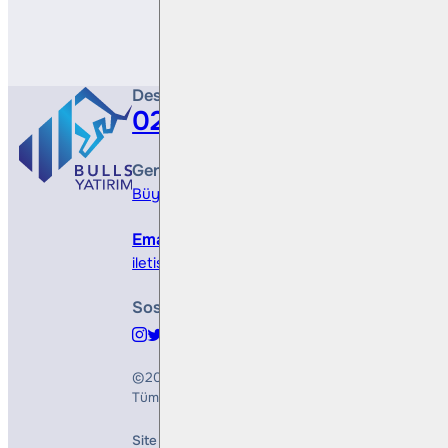
Destek Hattı
0212 410 0500
Genel Müdürlük
Büyükdere Cad. No 173, 1. Levent Plaza, B Blo
Email
iletisim@bullsyatirim.com
Sosyal Medya
©2026
Bulls Yatırım Menkul Değerler A.Ş.
Tüm Hakları Saklıdır
Site Creation & Technology by
Mindlook