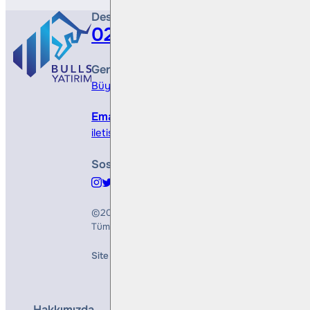
Destek Hattı
0212 410 0500
Genel Müdürlük
Büyükdere Cad. No 173, 1. Levent Plaza, B Blo
Email
iletisim@bullsyatirim.com
Sosyal Medya
©2026
Bulls Yatırım Menkul Değerler A.Ş.
Tüm Hakları Saklıdır
Site Creation & Technology by
Mindlook
Hakkımızda
Hizmetler