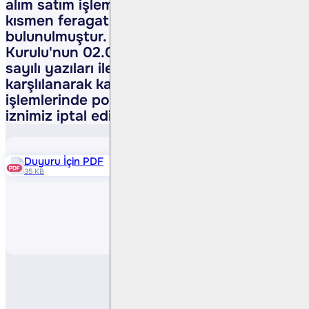
alım satım işlemleri faaliyet izninden
kısmen feragat etme talebinde
bulunulmuştur. Sermaye Piyasası
Kurulu'nun 02.04.2018 tarih ve E.3740
sayılı yazıları ile talebimiz olumlu
karşlılanarak kaldıraçlı alım satım
işlemlerinde portföy aracılığı faaliyet
iznimiz iptal edilmiştir.
Duyuru İçin PDF
35 KB
Paylaş