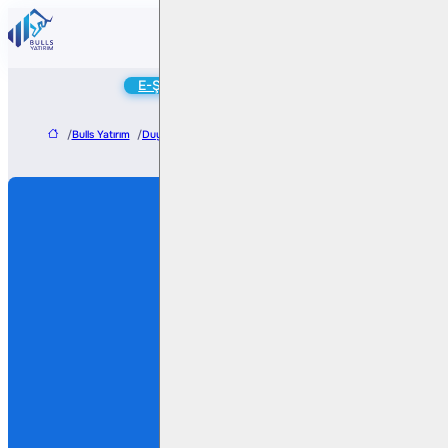
Online
E-Şube
Hesap Aç
/
Bulls Yatırım
/
Duyurular
/
Sermaye Piyasası Kuruluna 05.03.2018 tarih ve 141 say