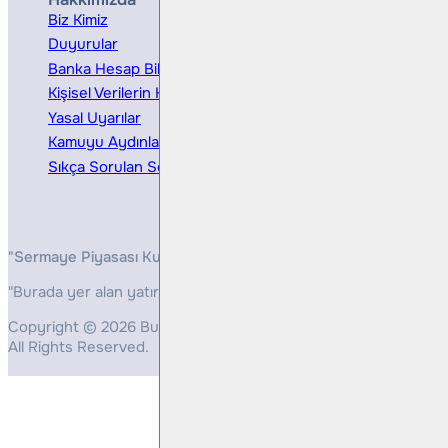
Biz Kimiz
Yatırım Danışmanlığı
Duyurular
Kurumsal Finansman
Banka Hesap Bilgileri
Ücretler ve Masraflar
Kişisel Verilerin Korunması
Bireysel Portföy Yönetimi
Yasal Uyarılar
Kamuyu Aydınlatma
Sıkça Sorulan Sorular
"Sermaye Piyasası Kurulunun, Yatırım Hizmetleri ve Faaliyetleri 
"Burada yer alan yatırım bilgi, yorum ve tavsiyeleri yatırım danış
Copyright © 2026 Bulls Yatırım Menkul Değerler
All Rights Reserved.