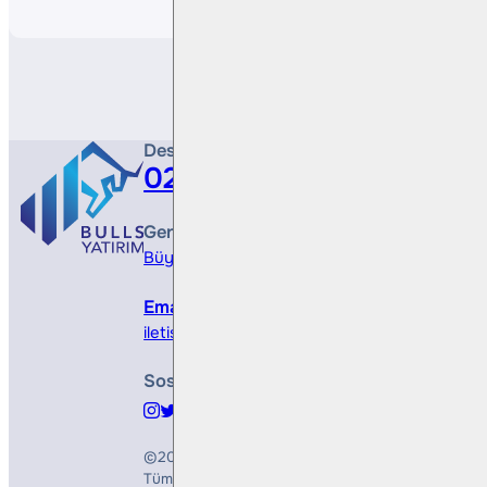
Destek Hattı
0212 410 0500
Genel Müdürlük
Büyükdere Cad. No 173, 1. Levent Plaza, B Blo
Email
iletisim@bullsyatirim.com
Sosyal Medya
©2026
Bulls Yatırım Menkul Değerler A.Ş.
Tüm Hakları Saklıdır