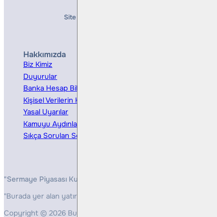
Site Creation & Technology by
Mindlook
Hakkımızda
Hizmetler
Biz Kimiz
Yatırım Danışmanlığı
Duyurular
Kurumsal Finansman
Banka Hesap Bilgileri
Ücretler ve Masraflar
Kişisel Verilerin Korunması
Bireysel Portföy Yönetimi
Yasal Uyarılar
Kamuyu Aydınlatma
Sıkça Sorulan Sorular
"Sermaye Piyasası Kurulunun, Yatırım Hizmetleri ve Faaliyetleri 
"Burada yer alan yatırım bilgi, yorum ve tavsiyeleri yatırım danış
Copyright © 2026 Bulls Yatırım Menkul Değerler