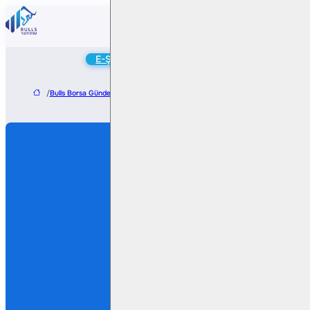
Online
E-Şube
Hesap Aç
/
Bulls Borsa Gündem
/
TAB Gıda´dan 2. Çeyrekte 58 Yeni Restoran Açılışı