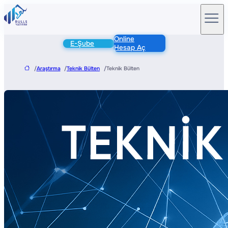
Online
E-Şube
Hesap Aç
/
Araştırma
/
Teknik Bülten
/
Teknik Bülten