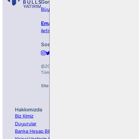
Genel Müdürlük
Büyükdere Cad. No 173, 1. Levent Plaza, B Blo
Email
iletisim@bullsyatirim.com
Sosyal Medya
©2026
Bulls Yatırım Menkul Değerler A.Ş.
Tüm Hakları Saklıdır
Site Creation & Technology by
Mindlook
Hakkımızda
Hizmetler
Biz Kimiz
Yatırım Danışmanlığı
Duyurular
Kurumsal Finansman
Banka Hesap Bilgileri
Ücretler ve Masraflar
Kişisel Verilerin Korunması
Bireysel Portföy Yönetimi