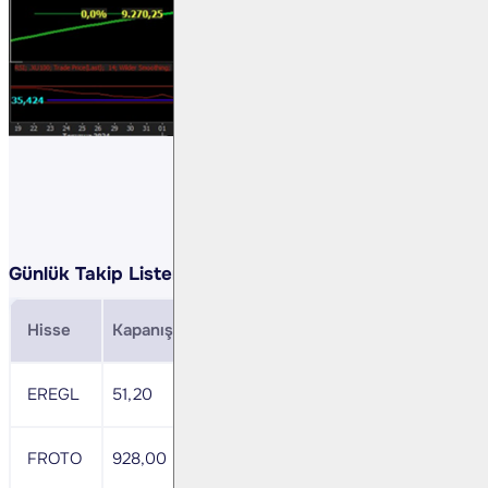
Günlük Takip Listemiz:
Hisse
Kapanış
Direnç
Zarar Durdurma
MACD
EREGL
51,20
53,00
50,20
+
FROTO
928,00
960,50
909,50
+