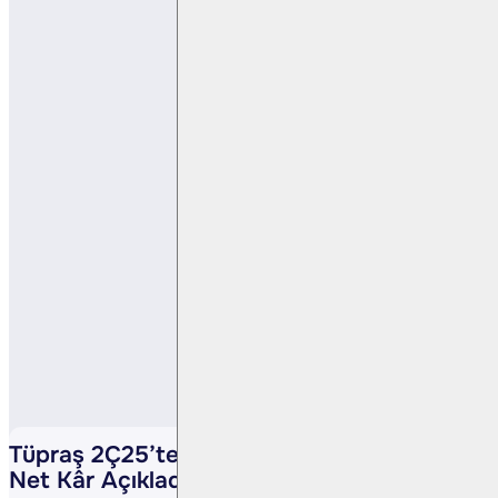
Tüpraş 2Ç25’te Beklentilerin Üzerinde
Net Kâr Açıkladı