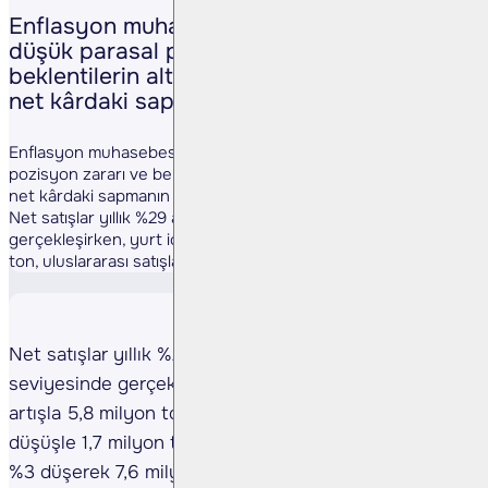
Enflasyon muhasebesi kaynaklı daha
düşük parasal pozisyon zararı ve
beklentilerin altında kalan vergi giderleri,
net kârdaki sapmanın ana nedenleri oldu.
Enflasyon muhasebesi kaynaklı daha düşük parasal
pozisyon zararı ve beklentilerin altında kalan vergi giderleri,
net kârdaki sapmanın ana nedenleri oldu.
Net satışlar yıllık %29 azalışla 183.164 milyon TL seviyesinde
gerçekleşirken, yurt içi satış hacmi %3 artışla 5,8 milyon
ton, uluslararası satışlar ise %21 ...
Net satışlar yıllık %29 azalışla 183.164 milyon TL
seviyesinde gerçekleşirken, yurt içi satış hacmi %3
artışla 5,8 milyon ton, uluslararası satışlar ise %21
düşüşle 1,7 milyon ton oldu. Toplam satış hacmi yıllık
%3 düşerek 7,6 milyon tona geriledi.