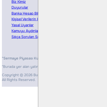
Biz Kimiz
Yatırım Danışmanlığı
Duyurular
Kurumsal Finansman
Banka Hesap Bilgileri
Ücretler ve Masraflar
Kişisel Verilerin Korunması
Bireysel Portföy Yönetimi
Yasal Uyarılar
Kamuyu Aydınlatma
Sıkça Sorulan Sorular
"Sermaye Piyasası Kurulunun, Yatırım Hizmetleri ve Faaliyetleri 
"Burada yer alan yatırım bilgi, yorum ve tavsiyeleri yatırım danış
Copyright © 2026 Bulls Yatırım Menkul Değerler
All Rights Reserved.