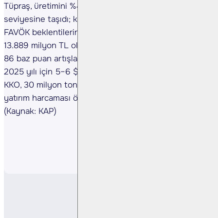
Tüpraş, üretimini %4 artırarak 7 milyon ton
seviyesine taşıdı; kapasite kullanım oranı %90 oldu.
FAVÖK beklentilerin %1 üzerinde, yıllık %20 düşüşle
13.889 milyon TL olurken, FAVÖK marjı yıllık bazda
86 baz puan artışla %7,6 seviyesinde gerçekleşti.
2025 yılı için 5–6 $/v net rafineri marjı, %90–95
KKO, 30 milyon ton satış hacmi ve 600 milyon USD
yatırım harcaması öngörülüyor.
(Kaynak: KAP)
Paylaş