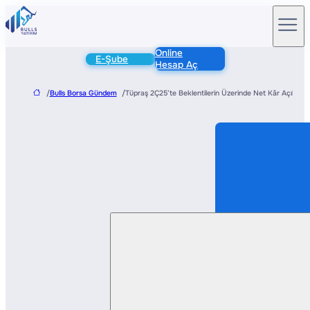
Online
E-Şube
Hesap Aç
/
Bulls Borsa Gündem
/
Tüpraş 2Ç25’te Beklentilerin Üzerinde Net Kâr Açıkladı