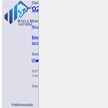
Destek Hattı
0212 410 0500
Genel Müdürlük
Büyükdere Cad. No 173, 1. Levent Plaza, B Blo
Email
iletisim@bullsyatirim.com
Sosyal Medya
©2026
Bulls Yatırım Menkul Değerler A.Ş.
Tüm Hakları Saklıdır
Site Creation & Technology by
Mindlook
Hakkımızda
Hizmetler