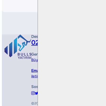
Paylaş
Destek Hattı
0212 410 0500
Genel Müdürlük
Büyükdere Cad. No 173, 1. Levent Plaza, B Blo
Email
iletisim@bullsyatirim.com
Sosyal Medya
©2026
Bulls Yatırım Menkul Değerler A.Ş.