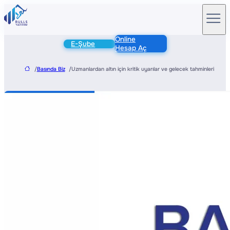
Online
E-Şube
Hesap Aç
/
Basında Biz
/
Uzmanlardan altın için kritik uyarılar ve gelecek tahminleri