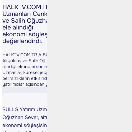
HALKTV.COM.TR // BULLS Yatırım
Uzmanları Cenk Akyoldaş
ve Salih Oğuzhan Sever, altın piyasasının
ele alındığı
ekonomi söyleşisinde altının seyrini
değerlendirdi.
HALKTV.COM.TR // BULLS Yatırım Uzmanları Cenk
Akyoldaş ve Salih Oğuzhan Sever, altın piyasasının ele
alındığı ekonomi söyleşisinde altının seyrini değerlendirdi.
Uzmanlar, küresel jeopolitik risklerin ve ekonomik
belirsizliklerin etkisinde hareket eden altın fiyatlarının,
yatırımcılar açısından yeniden gündemin ...
BULLS Yatırım Uzmanları Cenk Akyoldaş ve Salih
Oğuzhan Sever, altın piyasasının ele alındığı
ekonomi söyleşisinde altının seyrini değerlendirdi.