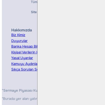
Tüm Hakları Saklıdır
Site Creation & Technology by
Mindlook
Hakkımızda
Hizmetler
Biz Kimiz
Yatırım Danışmanlığı
Duyurular
Kurumsal Finansman
Banka Hesap Bilgileri
Ücretler ve Masraflar
Kişisel Verilerin Korunması
Bireysel Portföy Yönetimi
Yasal Uyarılar
Kamuyu Aydınlatma
Sıkça Sorulan Sorular
"Sermaye Piyasası Kurulunun, Yatırım Hizmetleri ve Faaliyetleri 
"Burada yer alan yatırım bilgi, yorum ve tavsiyeleri yatırım danış