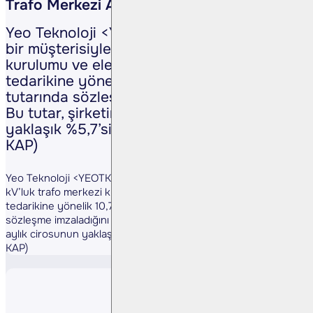
Trafo Merkezi Anlaşması
Yeo Teknoloji <YEOTK TI>, yurtdışındaki
bir müşterisiyle 220 kV’luk trafo merkezi
kurulumu ve elektrik ekipmanları
tedarikine yönelik 10,7 milyon ABD doları
tutarında sözleşme imzaladığını duyurdu.
Bu tutar, şirketin son 12 aylık cirosunun
yaklaşık %5,7’sine denk geliyor. (Kaynak:
KAP)
Yeo Teknoloji <YEOTK TI>, yurtdışındaki bir müşterisiyle 220
kV’luk trafo merkezi kurulumu ve elektrik ekipmanları
tedarikine yönelik 10,7 milyon ABD doları tutarında
sözleşme imzaladığını duyurdu. Bu tutar, şirketin son 12
aylık cirosunun yaklaşık %5,7’sine denk geliyor. (Kaynak:
KAP)