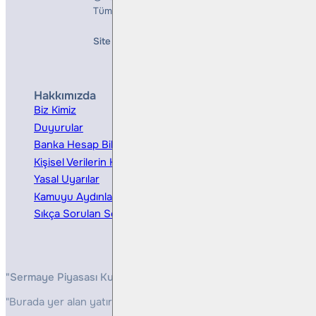
Tüm Hakları Saklıdır
Site Creation & Technology by
Mindlook
Hakkımızda
Hizmetler
Biz Kimiz
Yatırım Danışmanlığı
Duyurular
Kurumsal Finansman
Banka Hesap Bilgileri
Ücretler ve Masraflar
Kişisel Verilerin Korunması
Bireysel Portföy Yönetimi
Yasal Uyarılar
Kamuyu Aydınlatma
Sıkça Sorulan Sorular
"Sermaye Piyasası Kurulunun, Yatırım Hizmetleri ve Faaliyetleri 
"Burada yer alan yatırım bilgi, yorum ve tavsiyeleri yatırım danış