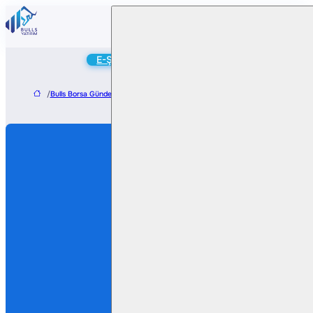
Online
E-Şube
Hesap Aç
/
Bulls Borsa Gündem
/
Yeo Teknoloji’den Yurtdışında 10,7 Milyon Dolarlık Traf