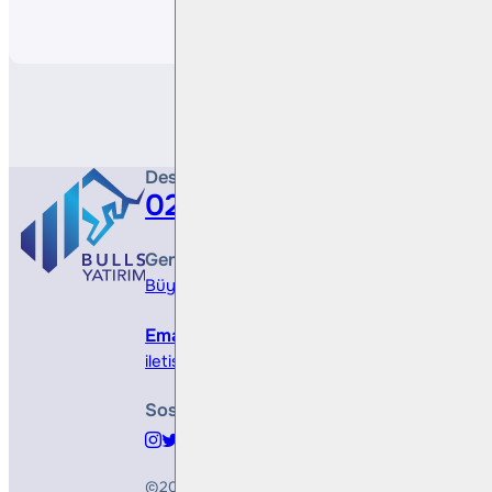
Paylaş
Destek Hattı
0212 410 0500
Genel Müdürlük
Büyükdere Cad. No 173, 1. Levent Plaza, B Blo
Email
iletisim@bullsyatirim.com
Sosyal Medya
©2026
Bulls Yatırım Menkul Değerler A.Ş.