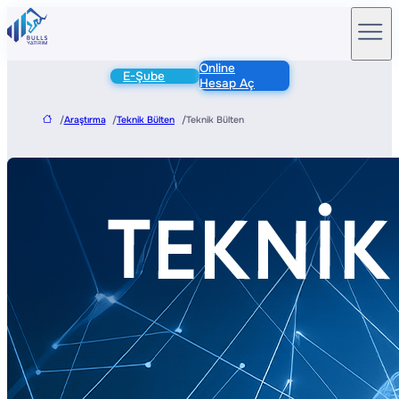
Online
E-Şube
Hesap Aç
/
Araştırma
/
Teknik Bülten
/
Teknik Bülten