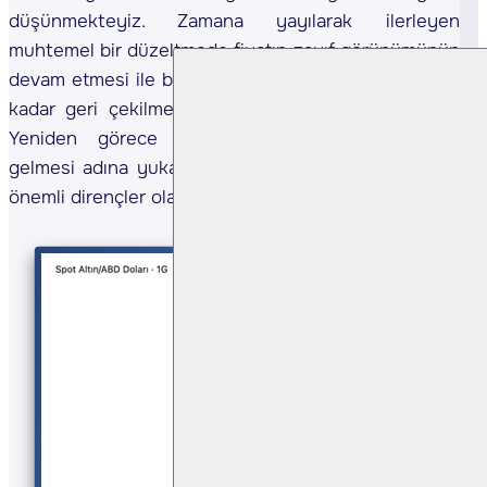
düşünmekteyiz. Zamana yayılarak ilerleyen
muhtemel bir düzeltmede fiyatın zayıf görünümünün
devam etmesi ile birlikte aşağıda 3.500 seviyelerine
kadar geri çekilmeler olabileceğini düşünmekteyiz.
Yeniden görece pozitif senaryoların gündeme
gelmesi adına yukarıda 4.060 ve 4.160 seviyelerini
önemli dirençler olarak takip etmekteyiz.