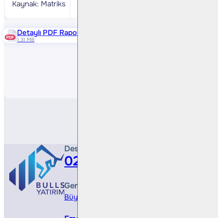
Kaynak: Matriks
Detaylı PDF Raporu
1.31 MB
Paylaş
Destek Hattı
0212 410 0500
Genel Müdürlük
Büyükdere Cad. No 173, 1. Levent Plaza, B Blo