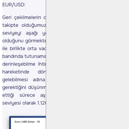
EUR/USD:
Geri çekilmelerin devam etmesi ile birlikte aşağıda
takipte olduğumuz 1.139 seviyesine gelen ve bu
seviyeyi aşağı yönlü geçen bir fiyat hareketi
olduğunu görmekteyiz. Fiyatın yaşadığı geri çekilme
ile birlikte orta vadeli yükselen paralel kanalın orta
bandında tutunamamasından dolayı geri çekilmelerin
derinleşebilme ihtimalini değerlendirmekteyiz. Fiyat
hareketinde dönüş senaryolarının gündeme
gelebilmesi adına 1.139 seviyesinin kazanılması
gerektiğini düşünmekteyiz. Negatif görünüm devam
ettiği sürece aşağıda sıradaki önemli destek
seviyesi olarak 1.120'yi takip etmekteyiz.