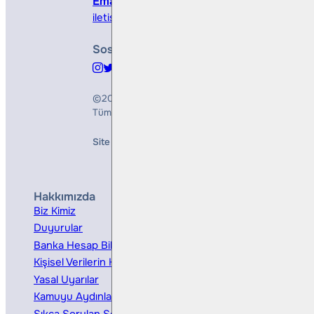
Email
iletisim@bullsyatirim.com
Sosyal Medya
©2026
Bulls Yatırım Menkul Değerler A.Ş.
Tüm Hakları Saklıdır
Site Creation & Technology by
Mindlook
Hakkımızda
Hizmetler
Biz Kimiz
Yatırım Danışmanlığı
Duyurular
Kurumsal Finansman
Banka Hesap Bilgileri
Ücretler ve Masraflar
Kişisel Verilerin Korunması
Bireysel Portföy Yönetimi
Yasal Uyarılar
Kamuyu Aydınlatma
Sıkça Sorulan Sorular