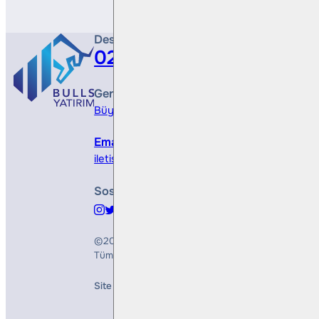
Destek Hattı
0212 410 0500
Genel Müdürlük
Büyükdere Cad. No 173, 1. Levent Plaza, B Blo
Email
iletisim@bullsyatirim.com
Sosyal Medya
©2026
Bulls Yatırım Menkul Değerler A.Ş.
Tüm Hakları Saklıdır
Site Creation & Technology by
Mindlook