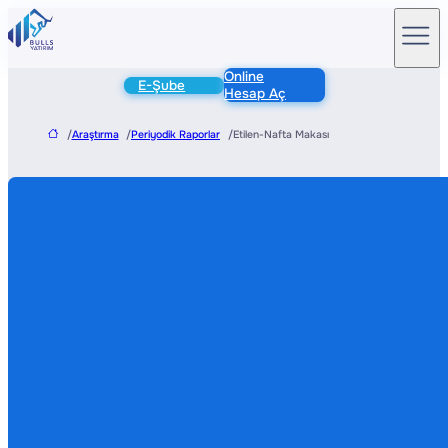
Online
E-Şube
Hesap Aç
/
Araştırma
/
Periyodik Raporlar
/
Etilen-Nafta Makası