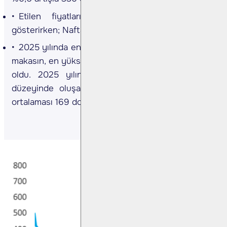
Etilen fiyatları haftalık olarak %2.5 artış
gösterirken; Nafta fiyatları %0.7 artış gösterdi.
2025 yılında en düşük 90 doları (03 Ocak) gören
makasın, en yüksek seviyesi ise 373 dolar (7 Mart)
oldu. 2025 yılında ortalama olarak 274 dolar
düzeyinde oluşan etilen nafta makasının, 4Ç24
ortalaması 169 dolar seviyesinde gerçekleşmişti.