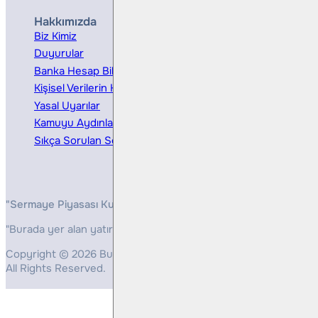
Hakkımızda
Hizmetler
Biz Kimiz
Yatırım Danışmanlığı
Duyurular
Kurumsal Finansman
Banka Hesap Bilgileri
Ücretler ve Masraflar
Kişisel Verilerin Korunması
Bireysel Portföy Yönetimi
Yasal Uyarılar
Kamuyu Aydınlatma
Sıkça Sorulan Sorular
"Sermaye Piyasası Kurulunun, Yatırım Hizmetleri ve Faaliyetleri 
"Burada yer alan yatırım bilgi, yorum ve tavsiyeleri yatırım danış
Copyright © 2026 Bulls Yatırım Menkul Değerler
All Rights Reserved.