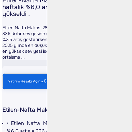
Etilen-Nafta Makası 28 Mart itibariyle
haftalık %6,0 artışla 336 dolar seviyesine
yükseldi .
Etilen Nafta Makası 28 Mart itibariyle haftalık %6,0 artışla
336 dolar seviyesine yükseldi. Etilen fiyatları haftalık olarak
%2.5 artış gösterirken; Nafta fiyatları %0.7 artış gösterdi.
2025 yılında en düşük 90 doları (03 Ocak) gören makasın,
en yüksek seviyesi ise 373 dolar (7 Mart) oldu. 2025 yılında
ortalama ...
Yatırım Hesabı Açın - Ücretsiz Anlık Veri
Etilen-Nafta Makası
Etilen Nafta Makası 28 Mart itibariyle haftalık
%6,0 artışla 336 dolar seviyesine yükseldi.