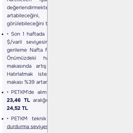
değerlendirmekteyiz. Hissede alımların
artabileceğini, yukarı yönlü hareketlerin
görülebileceğini tahmin etmekteyiz.
Son 1 haftada brent petrol %5,21 azalarak 72.9
$/varil seviyesine geriledi. Petrol fiyatlarındaki
gerileme Nafta fiyatlarını doğrudan etkilmektedir.
Önümüzdeki hafta ile birlikte etilen-nafta
makasında artış olacağını değerlendirmekteyiz.
Hatırlatmak isterizki son 1 ayda etilen-nafta
makası %39 artarak 222 dolar seviyesine yükseldi.
PETKM’de alım için önerdiğimiz seviye
23,20-
23,46 TL
aralığıdır. PETKM hedef değerimiz ise
24,52 TL
PETKM teknik alım önerimizi
22,68 TL
zarar
durdurma seviyesi ile takip edeceğiz.