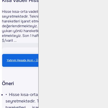
Kısa Vadeli Hisse Alım/Satım Önerisi
Hisse kısa-orta vadeli üssel ortalamarın üzerinde
seyretmektedir. Teknik göstergelerin yukarı yönlü
hareketleri işaret etmesini olumlu olarak
değerlendirmekteyiz. Hissede alımların artabileceğini,
yukarı yönlü hareketlerin görülebileceğini tahmin
etmekteyiz. Son 1 haftada brent petrol %5,21 azalarak 72.9
$/varil ...
Yatırım Hesabı Açın - Ücretsiz Anlık Veri
Öneri
Hisse kısa-orta vadeli üssel ortalamarın üzerinde
seyretmektedir. Teknik göstergelerin yukarı yönlü
hareketleri işaret etmesini olumlu olarak