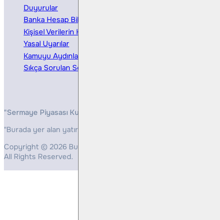
Duyurular
Kurumsal Finansman
Banka Hesap Bilgileri
Ücretler ve Masraflar
Kişisel Verilerin Korunması
Bireysel Portföy Yönetimi
Yasal Uyarılar
Kamuyu Aydınlatma
Sıkça Sorulan Sorular
"Sermaye Piyasası Kurulunun, Yatırım Hizmetleri ve Faaliyetleri 
"Burada yer alan yatırım bilgi, yorum ve tavsiyeleri yatırım danış
Copyright © 2026 Bulls Yatırım Menkul Değerler
All Rights Reserved.