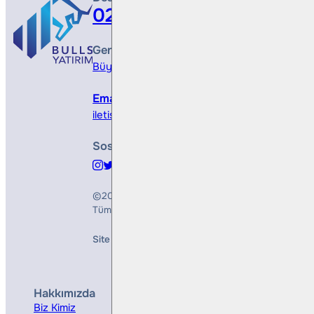
0212 410 0500
Genel Müdürlük
Büyükdere Cad. No 173, 1. Levent Plaza, B Blo
Email
iletisim@bullsyatirim.com
Sosyal Medya
©2026
Bulls Yatırım Menkul Değerler A.Ş.
Tüm Hakları Saklıdır
Site Creation & Technology by
Mindlook
Hakkımızda
Hizmetler
Biz Kimiz
Yatırım Danışmanlığı