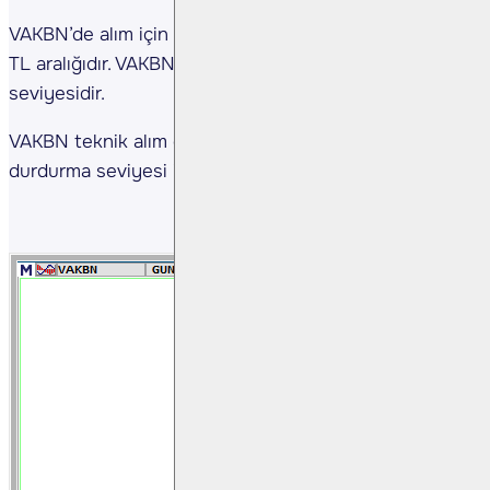
VAKBN’de alım için önerdiğimiz seviye 20,30-20,60
TL aralığıdır. VAKBN hedef değerimiz ise 21,70 TL
seviyesidir.
VAKBN teknik alım önerimizi 19,85 TL zarar
durdurma seviyesi ile takip edeceğiz.