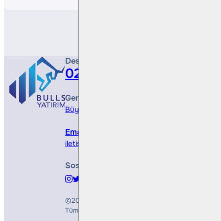
Destek Hattı
0212 410 0500
Genel Müdürlük
Büyükdere Cad. No 173, 1. Levent Plaza, B Blo
Email
iletisim@bullsyatirim.com
Sosyal Medya
©2026
Bulls Yatırım Menkul Değerler A.Ş.
Tüm Hakları Saklıdır