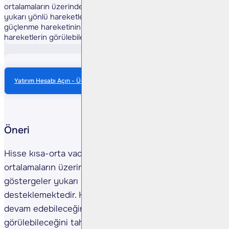
ortalamaların üzerinde seyretmektedir. Teknik göstergeler
yukarı yönlü hareketleri desteklemektedir. Hissede
güçlenme hareketinin devam edebileceğini, yukarı yönlü
hareketlerin görülebileceğini tahmin etmekteyiz.
Yatırım Hesabı Açın - Ücretsiz Anlık Veri
Öneri
Hisse kısa-orta vadeli yönde takip ettiğimiz üssel
ortalamaların üzerinde seyretmektedir. Teknik
göstergeler yukarı yönlü hareketleri
desteklemektedir. Hissede güçlenme hareketinin
devam edebileceğini, yukarı yönlü hareketlerin
görülebileceğini tahmin etmekteyiz.