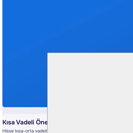
Kısa Vadeli Öneri - VAKBN -05.09.2024
Hisse kısa-orta vadeli yönde takip ettiğimiz üssel