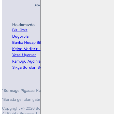
Site Creation & Technology by
Mindlook
Hakkımızda
Hizmetler
Biz Kimiz
Yatırım Danışmanlığı
Duyurular
Kurumsal Finansman
Banka Hesap Bilgileri
Ücretler ve Masraflar
Kişisel Verilerin Korunması
Bireysel Portföy Yönetimi
Yasal Uyarılar
Kamuyu Aydınlatma
Sıkça Sorulan Sorular
"Sermaye Piyasası Kurulunun, Yatırım Hizmetleri ve Faaliyetleri 
"Burada yer alan yatırım bilgi, yorum ve tavsiyeleri yatırım danış
Copyright © 2026 Bulls Yatırım Menkul Değerler
All Rights Reserved.