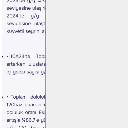
2024'de y/y %14,0 artış göstererek 1.22mn yolcu
seviyesine ulaşırken, uluslararası yolcu sayısı Ekim
2024'te y/y %10.8 artarak 2,15mn yolcu
seviyesine ulaştı. Yolcu sayısındaki artış trendi
kuvvetli seyrini sürdürmektedir.
10A24'te Toplam yolcu sayısı y/y %16,9
artarken, uluslararası yolcu sayısı y/y %18,2, yurt
içi yolcu sayısı y/y %16.1 artış gösterdi.
Toplam doluluk oranı (LF) Ekim 2024'te y/y
120baz puan artışla %87,9’e yükseldi. Uluslararası
doluluk oranı Ekim 2024'te bir y/y 90 baz puan
artışla %86.7'e yükselirken, Yurt içi doluluk oranları
y/y 170 baz puan artarak %90.1 seviyesine