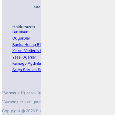
Site Creation & Technology by
Mindlook
Hakkımızda
Hizmetler
Biz Kimiz
Yatırım Danışmanlığı
Duyurular
Kurumsal Finansman
Banka Hesap Bilgileri
Ücretler ve Masraflar
Kişisel Verilerin Korunması
Bireysel Portföy Yönetimi
Yasal Uyarılar
Kamuyu Aydınlatma
Sıkça Sorulan Sorular
"Sermaye Piyasası Kurulunun, Yatırım Hizmetleri ve Faaliyetleri 
"Burada yer alan yatırım bilgi, yorum ve tavsiyeleri yatırım danış
Copyright © 2026 Bulls Yatırım Menkul Değerler