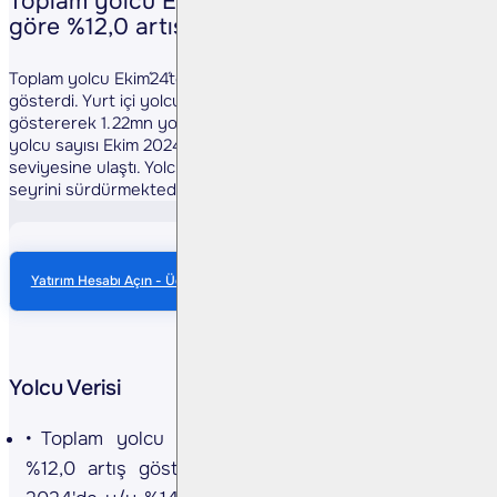
Toplam yolcu Ekim´24´te bir önceki yıla
göre %12,0 artış gösterdi(Olumlu)…
Toplam yolcu Ekim´24´te bir önceki yıla göre %12,0 artış
gösterdi. Yurt içi yolcu sayısı Ekim 2024´de y/y %14,0 artış
göstererek 1.22mn yolcu seviyesine ulaşırken, uluslararası
yolcu sayısı Ekim 2024´te y/y %10.8 artarak 2,15mn yolcu
seviyesine ulaştı. Yolcu sayısındaki artış trendi kuvvetli
seyrini sürdürmektedir. ...
Yatırım Hesabı Açın - Ücretsiz Anlık Veri
Yolcu Verisi
Toplam yolcu Ekim'24'te bir önceki yıla göre
%12,0 artış gösterdi. Yurt içi yolcu sayısı Ekim