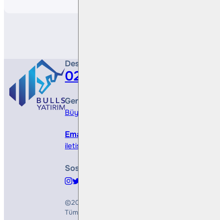
Destek Hattı
0212 410 0500
Genel Müdürlük
Büyükdere Cad. No 173, 1. Levent Plaza, B Blo
Email
iletisim@bullsyatirim.com
Sosyal Medya
©2026
Bulls Yatırım Menkul Değerler A.Ş.
Tüm Hakları Saklıdır