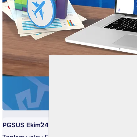
PGSUS Ekim´24 Yolcu Verisi