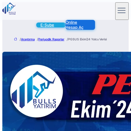
Online
E-Şube
Hesap Aç
/
Araştırma
/
Periyodik Raporlar
/
PGSUS Ekim´24 Yolcu Verisi