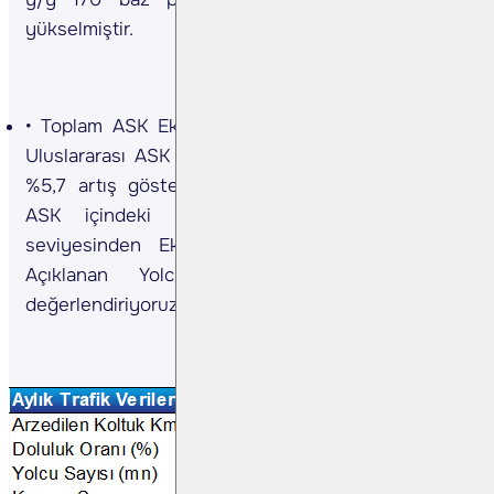
yükselmiştir.
Toplam ASK Ekim 2024’te %8,0 artış gösterdi.
Uluslararası ASK y/y %8,4 artarken, yurt içi ASK
%5,7 artış gösterdi. Uluslararası ASK’nın toplam
ASK içindeki payı, bir yıl önceki %83,7
seviyesinden Ekim 2024'te %84,0'a yükseldi.
Açıklanan Yolcu verilerini Olumlu olarak
değerlendiriyoruz.