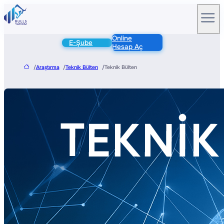
Online
E-Şube
Hesap Aç
/
Araştırma
/
Teknik Bülten
/
Teknik Bülten