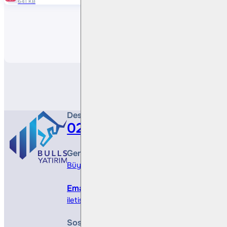
641 KB
Paylaş
Destek Hattı
0212 410 0500
Genel Müdürlük
Büyükdere Cad. No 173, 1. Levent Plaza, B Blo
Email
iletisim@bullsyatirim.com
Sosyal Medya