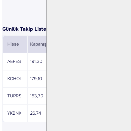
Günlük Takip Listemiz:
Hisse
Kapanış
Direnç
Zarar Durdurma
MACD
AEFES
191,30
198,00
187,50
+
KCHOL
179,10
184,50
176,40
nötr
TUPRS
153,70
158,30
151,40
nötr
YKBNK
26,74
27,54
26,34
-