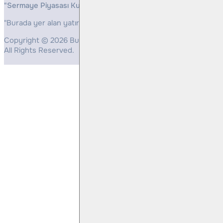
"Sermaye Piyasası Kurulunun, Yatırım Hizmetleri ve Faaliyetleri 
"Burada yer alan yatırım bilgi, yorum ve tavsiyeleri yatırım danış
Copyright © 2026 Bulls Yatırım Menkul Değerler
All Rights Reserved.