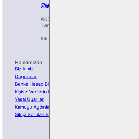
©2026
Bulls Yatırım Menkul Değerler A.Ş.
Tüm Hakları Saklıdır
Site Creation & Technology by
Mindlook
Hakkımızda
Hizmetler
Biz Kimiz
Yatırım Danışmanlığı
Duyurular
Kurumsal Finansman
Banka Hesap Bilgileri
Ücretler ve Masraflar
Kişisel Verilerin Korunması
Bireysel Portföy Yönetimi
Yasal Uyarılar
Kamuyu Aydınlatma
Sıkça Sorulan Sorular