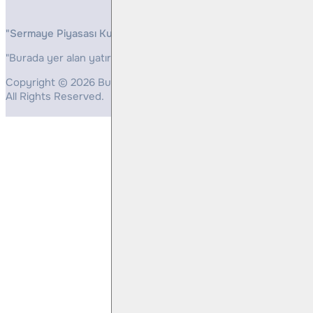
"Sermaye Piyasası Kurulunun, Yatırım Hizmetleri ve Faaliyetleri 
"Burada yer alan yatırım bilgi, yorum ve tavsiyeleri yatırım danış
Copyright © 2026 Bulls Yatırım Menkul Değerler
All Rights Reserved.