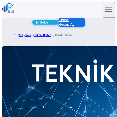
Online
E-Şube
Hesap Aç
/
Araştırma
/
Teknik Bülten
/
Teknik Bülten