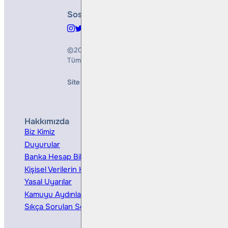
Sosyal Medya
©2026
Bulls Yatırım Menkul Değerler A.Ş.
Tüm Hakları Saklıdır
Site Creation & Technology by
Mindlook
Hakkımızda
Hizmetler
Biz Kimiz
Yatırım Danışmanlığı
Duyurular
Kurumsal Finansman
Banka Hesap Bilgileri
Ücretler ve Masraflar
Kişisel Verilerin Korunması
Bireysel Portföy Yönetimi
Yasal Uyarılar
Kamuyu Aydınlatma
Sıkça Sorulan Sorular