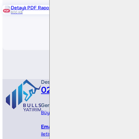
Detaylı PDF Raporu
800 KB
Paylaş
Destek Hattı
0212 410 0500
Genel Müdürlük
Büyükdere Cad. No 173, 1. Levent Plaza, B Blo
Email
iletisim@bullsyatirim.com