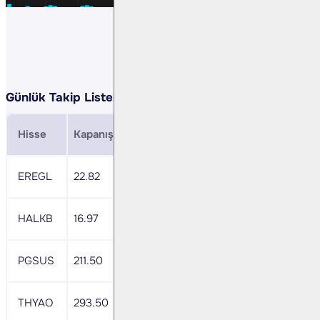
Günlük Takip Listemiz:
Hisse
Kapanış
Direnç
Zarar Durdurma
MACD
EREGL
22.82
23.5
22.5
-
HALKB
16.97
17.6
16.6
nötr
PGSUS
211.50
218.9
207.3
nötr
THYAO
293.50
303.8
287.6
nötr