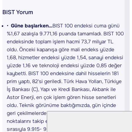
BIST Yorum
Güne başlarken…
BIST 100 endeksi cuma günü
%1,67 azalışla 9.771,16 puanda tamamladı. BIST 100
endeksinde toplam işlem hacmi 73,7 milyar TL
oldu. Önceki kapanışa göre mali endeks yüzde
1,68, hizmetler endeksi yüzde 1,54, sanayi endeksi
yüzde 1,16 ve teknoloji endeksi yüzde 0,85 değer
kaybetti. BIST 100 endeksine dahil hisselerin 18'i
prim yaptı, 82'si geriledi. Türk Hava Yolları, Türkiye
İş Bankası (C), Yapı ve Kredi Bankası, Akbank ile
Astor Enerji, en çok işlem gören hisse senetleri
oldu. Teknik görünüme baktığımızda, gün içinde
geri çekilmelerde 9.770-9.650-9.525 destek
noktalarını takip edeceğiz. Yukarı hareketlerde ise
sırasıyla 9.915- 9.965– 10.010 direnç seviyelerini