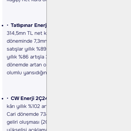
Tatlıpınar Enerji
2Ç24 sonuçları… Şirket 2Ç24’te
314,5mn TL net kâr açıkladı. Geçen yılın aynı
döneminde 7,3mn TL zarar açıklamıştı. 2Ç24’te net
satışlar yıllık %89 artışla 429,6mn TL’ye ve FAVÖK
yıllık %86 artışla 313,9mn TL’ye yükseldi. Cari
dönemde artan operasyonel performansın kârlılığa
olumlu yansıdığını görmekteyiz. (Kaynak: KAP)
CW Enerji 2Ç24 sonuçları…
Şirket’in 2Ç24 net
kârı yıllık %102 artarak 223,8mn TL’ye yükseldi.
Cari dönemde 734,1mn TL’lik ertelenmiş vergi
geliri oluşması (2Ç23: 13,8mn TL gider) net kârdaki
yükselişi açıklamaktadır. 2Ç24’te net satışlar yıllık