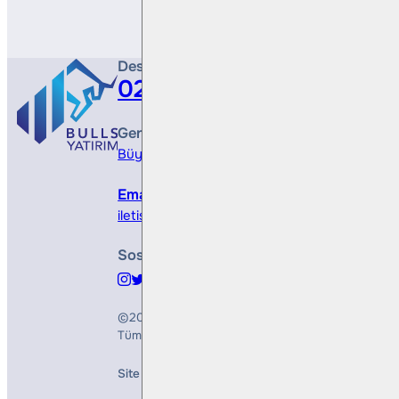
Destek Hattı
0212 410 0500
Genel Müdürlük
Büyükdere Cad. No 173, 1. Levent Plaza, B Blo
Email
iletisim@bullsyatirim.com
Sosyal Medya
©2026
Bulls Yatırım Menkul Değerler A.Ş.
Tüm Hakları Saklıdır
Site Creation & Technology by
Mindlook