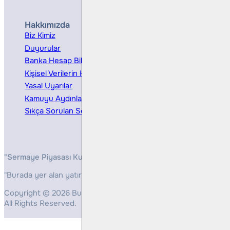
Hakkımızda
Hizmetler
Biz Kimiz
Yatırım Danışmanlığı
Duyurular
Kurumsal Finansman
Banka Hesap Bilgileri
Ücretler ve Masraflar
Kişisel Verilerin Korunması
Bireysel Portföy Yönetimi
Yasal Uyarılar
Kamuyu Aydınlatma
Sıkça Sorulan Sorular
"Sermaye Piyasası Kurulunun, Yatırım Hizmetleri ve Faaliyetleri 
"Burada yer alan yatırım bilgi, yorum ve tavsiyeleri yatırım danış
Copyright © 2026 Bulls Yatırım Menkul Değerler
All Rights Reserved.