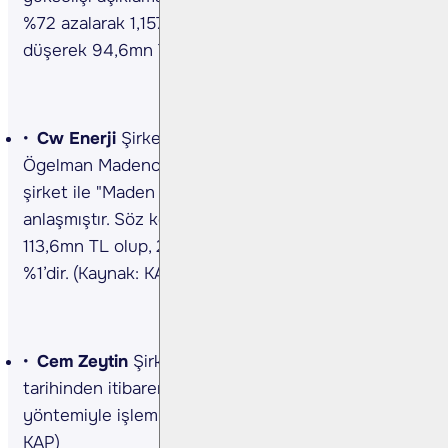
%72 azalarak 1,157mn TL ve FAVÖK yıllık %84
düşerek 94,6mn TL olmuştur. (Kaynak: KAP)
Cw Enerji
Şirket ve bağlı ortaklığı Hayri
Ögelman Madencilik, yurt dışında yerleşik bir
şirket ile "Maden Cevheri Satışı" konusunda
anlaşmıştır. Söz konusu sözleşmenin toplam tutarı
113,6mn TL olup, 2023 cirosuna oranı yaklaşık
%1’dir. (Kaynak: KAP)
Cem Zeytin
Şirket payları 09/09/2024 (bugün)
tarihinden itibaren Yıldız Pazar’da sürekli işlem
yöntemiyle işlem görmeye başlayacaktır. (Kaynak:
KAP)