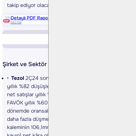
takip ediyor olacağız.
Detaylı PDF Raporu
543 KB
Piyasa Verileri
Yükselen Düşen
Şirket ve Sektör Haberleri
Tezol
2Ç24 sonuçları… Şirketin 2Ç24 net kârı
yıllık %82 düşüşle 71,5mn TL’ye geriledi. 2Ç24’te
net satışlar yıllık %20 düşüşle 1,006mn TL ve
FAVÖK yıllık %60 azalarak 139,0mn TL oldu. İlgili
dönemde oransal olarak satışların maliyetlerden
daha fazla düşmesi ve net parasal pozisyon kayıp
kaleminin 106,1mn TL’ye ulaşması (2Ç23: 8,5mn TL
kayıp) net kâra olumsuz yansımıştır. (Kaynak: KAP)