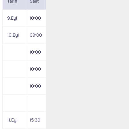
Tarih
Saat
Veri
9.Eyl
10:00
İSO Türkiye İhracat İklim Endeksi
10.Eyl
09:00
Almanya Ağustos TÜFE
10:00
Temmuz Sanayi Üretim Endeksi
10:00
Temmuz dış Ticaret Endeksi
10:00
Temmuz iş Gücü İstatistikleri
Aselsan 2Ç24 Sonuçları
11.Eyl
15:30
ABD Ağustos TÜFE