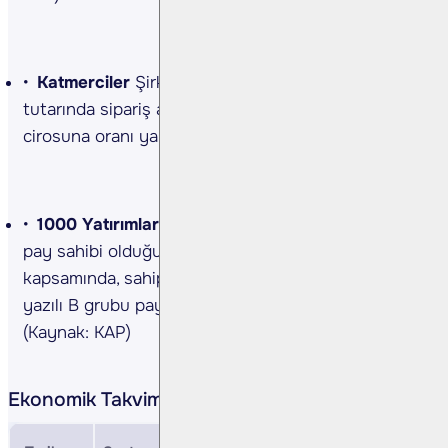
Katmerciler
Şirket, yurt dışı kaynaklı 192,2mn TL
tutarında sipariş almıştır. Alınan siparişin 2023
cirosuna oranı yaklaşık %12,6’dır. (Kaynak: KAP)
1000 Yatırımlar Holding
Şirket, %89 oranında
pay sahibi olduğu Bin Ulaşım paylarının halka arzı
kapsamında, sahip olunan 4.75mn adet hamiline
yazılı B grubu payın satılmasına karar vermiştir.
(Kaynak: KAP)
Ekonomik Takvim