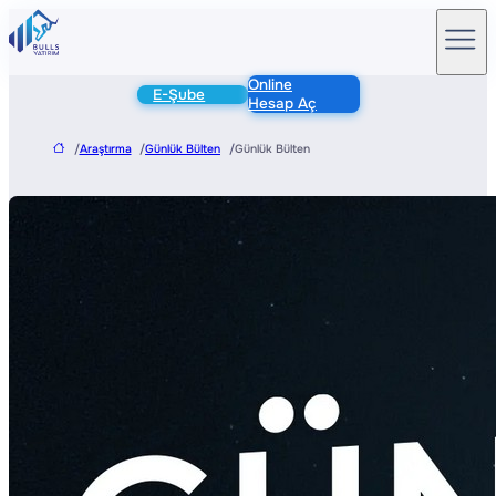
Online
E-Şube
Hesap Aç
/
Araştırma
/
Günlük Bülten
/
Günlük Bülten