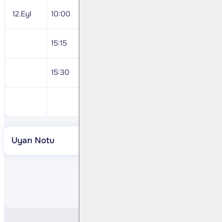
12.Eyl
10:00
Temmuz Ödemelr Dengesi
15:15
AMB Faiz Kararı
15:30
ABD Haftalık İşsizlik başvuruları
Turkcell < TCELL TI> 2Ç24 Sonuçları
Uyarı Notu
Paylaş