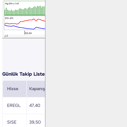
Günlük Takip Listemiz:
Hisse
Kapanış
Direnç
Zarar Durdurma
MACD
EREGL
47,40
48,80
46,70
nötr
SISE
39,50
40,70
38,90
+