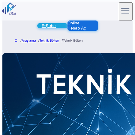
Online
E-Şube
Hesap Aç
/
Araştırma
/
Teknik Bülten
/
Teknik Bülten