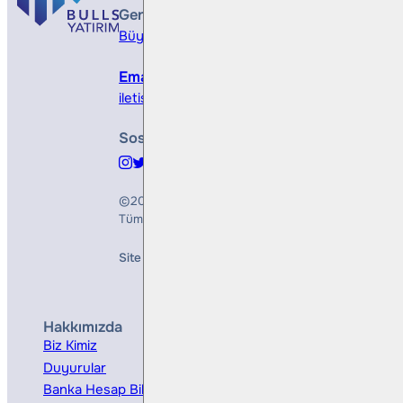
Genel Müdürlük
Büyükdere Cad. No 173, 1. Levent Plaza, B Blo
Email
iletisim@bullsyatirim.com
Sosyal Medya
©2026
Bulls Yatırım Menkul Değerler A.Ş.
Tüm Hakları Saklıdır
Site Creation & Technology by
Mindlook
Hakkımızda
Hizmetler
Biz Kimiz
Yatırım Danışmanlığı
Duyurular
Kurumsal Finansman
Banka Hesap Bilgileri
Ücretler ve Masraflar