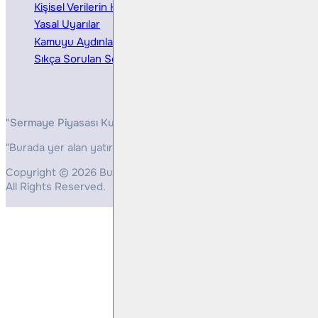
Kişisel Verilerin Korunması
Bireysel Portföy Yönetimi
Yasal Uyarılar
Kamuyu Aydınlatma
Sıkça Sorulan Sorular
"Sermaye Piyasası Kurulunun, Yatırım Hizmetleri ve Faaliyetleri 
"Burada yer alan yatırım bilgi, yorum ve tavsiyeleri yatırım danış
Copyright © 2026 Bulls Yatırım Menkul Değerler
All Rights Reserved.