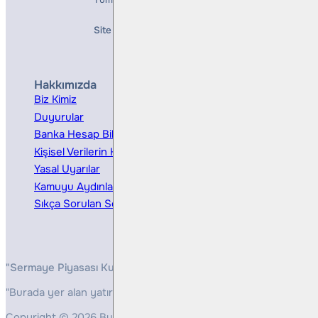
Site Creation & Technology by
Mindlook
Hakkımızda
Hizmetler
Biz Kimiz
Yatırım Danışmanlığı
Duyurular
Kurumsal Finansman
Banka Hesap Bilgileri
Ücretler ve Masraflar
Kişisel Verilerin Korunması
Bireysel Portföy Yönetimi
Yasal Uyarılar
Kamuyu Aydınlatma
Sıkça Sorulan Sorular
"Sermaye Piyasası Kurulunun, Yatırım Hizmetleri ve Faaliyetleri 
"Burada yer alan yatırım bilgi, yorum ve tavsiyeleri yatırım danış
Copyright © 2026 Bulls Yatırım Menkul Değerler