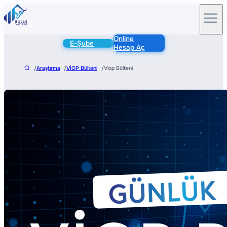
Online
E-Şube
Hesap Aç
/
Araştırma
/
VİOP Bülteni
/
Viop Bülteni