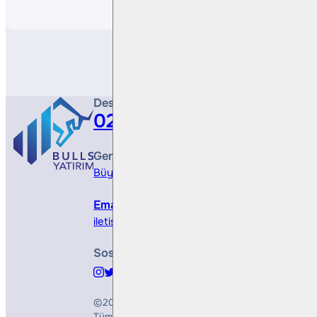
Destek Hattı
0212 410 0500
Genel Müdürlük
Büyükdere Cad. No 173, 1. Levent Plaza, B Blo
Email
iletisim@bullsyatirim.com
Sosyal Medya
©2026
Bulls Yatırım Menkul Değerler A.Ş.
Tüm Hakları Saklıdır