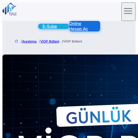
Online
E-Şube
Hesap Aç
/
Araştırma
/
VİOP Bülteni
/
VİOP Bülteni