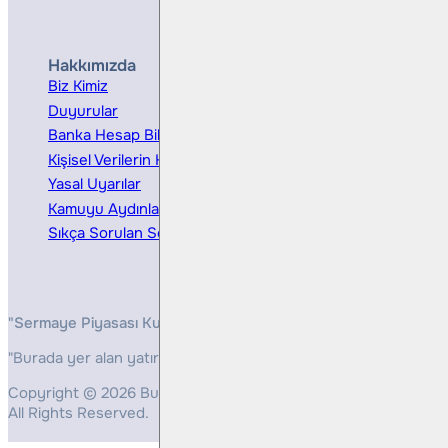
Hakkımızda
Hizmetler
Biz Kimiz
Yatırım Danışmanlığı
Duyurular
Kurumsal Finansman
Banka Hesap Bilgileri
Ücretler ve Masraflar
Kişisel Verilerin Korunması
Bireysel Portföy Yönetimi
Yasal Uyarılar
Kamuyu Aydınlatma
Sıkça Sorulan Sorular
"Sermaye Piyasası Kurulunun, Yatırım Hizmetleri ve Faaliyetleri 
"Burada yer alan yatırım bilgi, yorum ve tavsiyeleri yatırım danış
Copyright © 2026 Bulls Yatırım Menkul Değerler
All Rights Reserved.