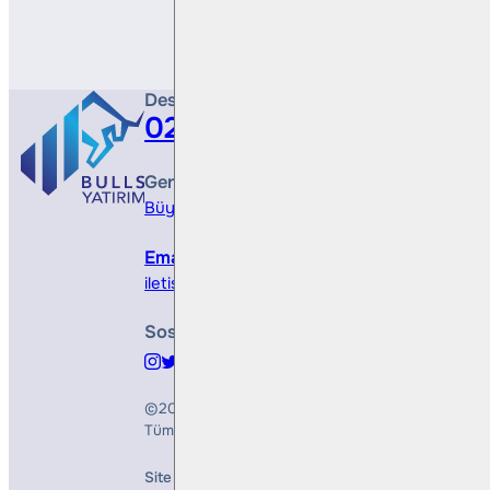
Destek Hattı
0212 410 0500
Genel Müdürlük
Büyükdere Cad. No 173, 1. Levent Plaza, B Blo
Email
iletisim@bullsyatirim.com
Sosyal Medya
©2026
Bulls Yatırım Menkul Değerler A.Ş.
Tüm Hakları Saklıdır
Site Creation & Technology by
Mindlook