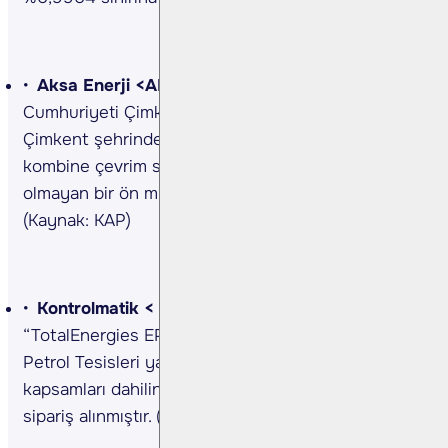
Aksa Enerji <AKSEN TI>
Şirket ile Kazakistan
Cumhuriyeti Çimkent Valiliği arasında Kazakistan'ın
Çimkent şehrinde 500MW kapasiteli doğalgaz
kombine çevrim santrali kurmak üzere bağlayıcılığı
olmayan bir ön mutabakat anlaşması imzalandı.
(Kaynak: KAP)
Kontrolmatik <
KONTR TI>
Şirket,
“TotalEnergies EP Ratawi HUB SAS” firmasından
Petrol Tesisleri yatırımı bünyesinde E-House
kapsamları dahilinde 5.5mn ABD doları tutarında
sipariş alınmıştır. (Kaynak: KAP)