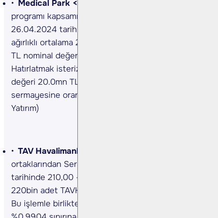
Medical Park <MPARK TI>
Hisse geri alım
programı kapsamında, Şirket tarafından
26.04.2024 tarihinde Borsa İstanbul'da pay başına
ağırlıklı ortalama 228.67 TL fiyat ile toplam 22.5bin
TL nominal değerli MPARK payları geri alındı.
Hatırlatmak isteriz ki geri alınan payların nominal
değeri 20.0mn TL'ye ulaşmış olup, Şirketin
sermayesine oranı %9.7050'dir. (Kaynak: KAP, Bulls
Yatırım)
TAV Havalimanları <
TAVHL TI>
Şirket
ortaklarından Sera Yapı Endüstri, 26.04.2024
tarihinde 210,00 - 215,40 TL fiyat aralığından
220bin adet TAVHL hissesi satışı gerçekleştirdi.
Bu işlemle birlikte TAVHL sermayesindeki payları
%0,9904 sınırına ulaşmıştır (Kaynak: KAP)