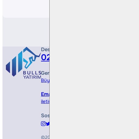
Paylaş
Destek Hattı
0212 410 0500
Genel Müdürlük
Büyükdere Cad. No 173, 1. Levent Plaza, B Blo
Email
iletisim@bullsyatirim.com
Sosyal Medya
©2026
Bulls Yatırım Menkul Değerler A.Ş.