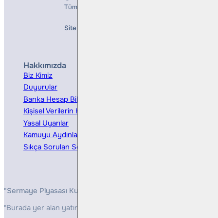
Tüm Hakları Saklıdır
Site Creation & Technology by
Mindlook
Hakkımızda
Hizmetler
Biz Kimiz
Yatırım Danışmanlığı
Duyurular
Kurumsal Finansman
Banka Hesap Bilgileri
Ücretler ve Masraflar
Kişisel Verilerin Korunması
Bireysel Portföy Yönetimi
Yasal Uyarılar
Kamuyu Aydınlatma
Sıkça Sorulan Sorular
"Sermaye Piyasası Kurulunun, Yatırım Hizmetleri ve Faaliyetleri 
"Burada yer alan yatırım bilgi, yorum ve tavsiyeleri yatırım danış