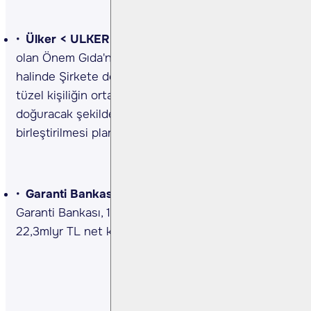
Ülker <
ULKER TI>
Şirket’in 100 bağlı ortaklığı
olan Önem Gıda'nın tüm aktif ve pasifleriyle bir kül
halinde Şirkete devredilmesi suretiyle (sadece
tüzel kişiliğin ortadan kalkması sonucunu
doğuracak şekilde), kolaylaştırılmış usulde
birleştirilmesi planlanmaktadır. (Kaynak: KAP)
Garanti Bankası <GARAN TI> 1Ç24 Sonuçları…
Garanti Bankası, 1Ç24’te yıllık bazda %45 artarak
22,3mlyr TL net kar açıkladı. (Kaynak: KAP)