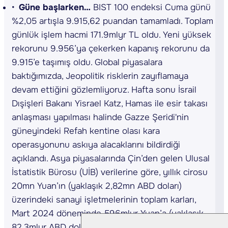
Güne başlarken…
BIST 100 endeksi Cuma günü
%2,05 artışla 9.915,62 puandan tamamladı. Toplam
günlük işlem hacmi 171.9mlyr TL oldu. Yeni yüksek
rekorunu 9.956’ya çekerken kapanış rekorunu da
9.915’e taşımış oldu. Global piyasalara
baktığımızda, Jeopolitik risklerin zayıflamaya
devam ettiğini gözlemliyoruz. Hafta sonu İsrail
Dışişleri Bakanı Yisrael Katz, Hamas ile esir takası
anlaşması yapılması halinde Gazze Şeridi'nin
güneyindeki Refah kentine olası kara
operasyonunu askıya alacaklarını bildirdiği
açıklandı. Asya piyasalarında Çin’den gelen Ulusal
İstatistik Bürosu (UİB) verilerine göre, yıllık cirosu
20mn Yuan’ın (yaklaşık 2,82mn ABD doları)
üzerindeki sanayi işletmelerinin toplam karları,
Mart 2024 döneminde 596mlyr Yuan’a (yaklaşık
82,3mlyr ABD doları) ulaştı. Japonya’da ise