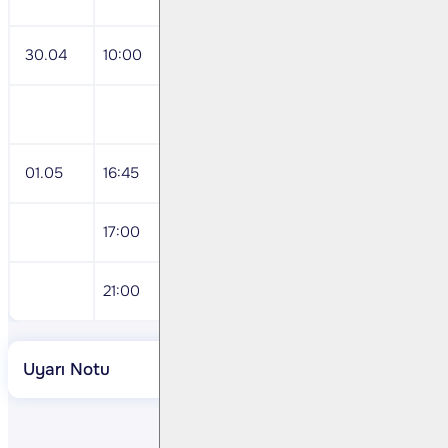
30.04
10:00
Mart Dış Ticaret İstatistikleri
Akbank <AKBNK TI> 1Ç24 Sonuçları
01.05
16:45
ABD Nisan Markit İstihdan Değişimi
17:00
ABD Nisan ISM Üretim
21:00
FED Faiz Kararı
Uyarı Notu