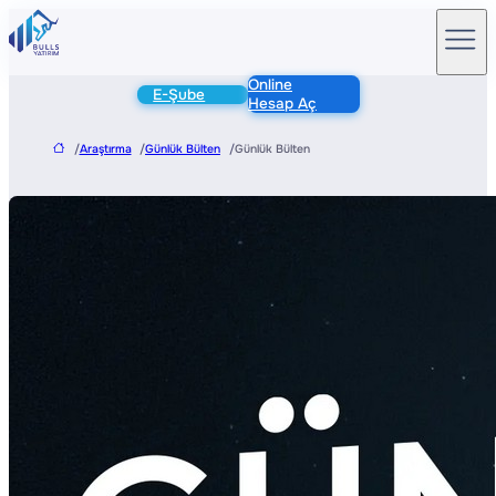
Online
E-Şube
Hesap Aç
/
Araştırma
/
Günlük Bülten
/
Günlük Bülten