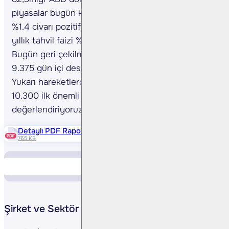
piyasalar bugün kapalı. Hong Kong %1,3 civarı, Çin
%1.4 civarı pozitif işlemlerini sürdürüyor. ABD 10
yıllık tahvil faizi %4,66 civarında işlem görüyor.
Bugün geri çekilmelerde 9.850 – 9.775 – 9.725 –
9.375 gün içi destek noktalarını takip edeceğiz.
Yukarı hareketlerde ise 9.950 – 9.985 – 10.150 –
10.300 ilk önemli dirençlerimiz olarak
değerlendiriyoruz.
Detaylı PDF Raporu
765 KB
Piyasa Verileri
Yükselen Düşen
Şirket ve Sektör Haberleri