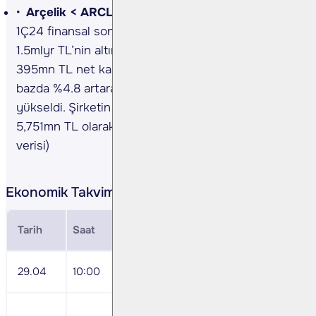
Arçelik <
ARCLK TI> 1Ç24 Sonuçları…
Arçelik,
1Ç24 finansal sonuçlarını piyasa beklentisi olan
1.5mlyr TL’nin altında yıllık bazda %69 azalışla
395mn TL net kar açıkladı. Şirketin cirosu yıllık
bazda %4.8 artarak 72,265mn TL seviyesine
yükseldi. Şirketin FAVÖK’ü yıllık bazda %14 artarak
5,751mn TL olarak gerçekleşti. (Kaynak Şirket
verisi)
Ekonomik Takvim
Tarih
Saat
Veri
29.04
10:00
Nisan Ekonomi Güven Endeksi
Garanti Bankası <GARAN TI> 1Ç24 Sonu