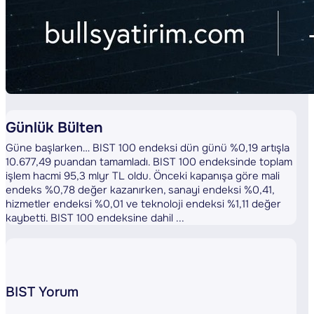
Günlük Bülten
Güne başlarken… BIST 100 endeksi dün günü %0,19 artışla
10.677,49 puandan tamamladı. BIST 100 endeksinde toplam
işlem hacmi 95,3 mlyr TL oldu. Önceki kapanışa göre mali
endeks %0,78 değer kazanırken, sanayi endeksi %0,41,
hizmetler endeksi %0,01 ve teknoloji endeksi %1,11 değer
kaybetti. BIST 100 endeksine dahil ...
BIST Yorum