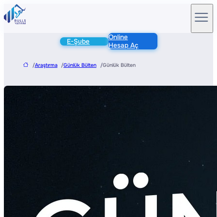
Online
E-Şube
Hesap Aç
/
Araştırma
/
Günlük Bülten
/
Günlük Bülten