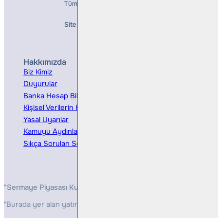
Tüm Hakları Saklıdır
Site Creation & Technology by
Mindlook
Hakkımızda
Hizmetler
Biz Kimiz
Yatırım Danışmanlığı
Duyurular
Kurumsal Finansman
Banka Hesap Bilgileri
Ücretler ve Masraflar
Kişisel Verilerin Korunması
Bireysel Portföy Yönetimi
Yasal Uyarılar
Kamuyu Aydınlatma
Sıkça Sorulan Sorular
"Sermaye Piyasası Kurulunun, Yatırım Hizmetleri ve Faaliyetleri 
"Burada yer alan yatırım bilgi, yorum ve tavsiyeleri yatırım danış