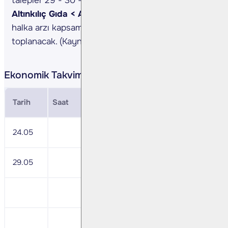
talepler 29 - 30 - 31 Mayıs'ta toplanacak. Ayrıca
Altınkılıç Gıda < ALKLC.HE TI>
Şirket paylarının
halka arzı kapsamında talepler 29 - 30 Mayıs'ta
toplanacak. (Kaynak: Şirket İzahnameleri)
Ekonomik Takvim
Tarih
Saat
Veri
24.05
Anadolu Holding <AGHOL TI> 1Ç24 Son
29.05
Brisa <BRISA TI> 1Ç24 Sonuçları
Ülker <ULKER TI> 1Ç24 Sonuçları
Şok Marketler <SOKM TI> 1Ç24 Sonuçl