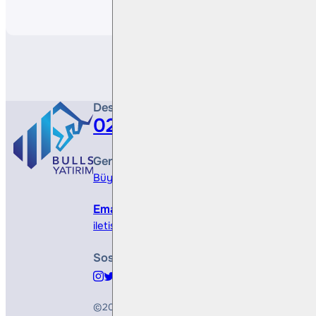
Destek Hattı
0212 410 0500
Genel Müdürlük
Büyükdere Cad. No 173, 1. Levent Plaza, B Blo
Email
iletisim@bullsyatirim.com
Sosyal Medya
©2026
Bulls Yatırım Menkul Değerler A.Ş.