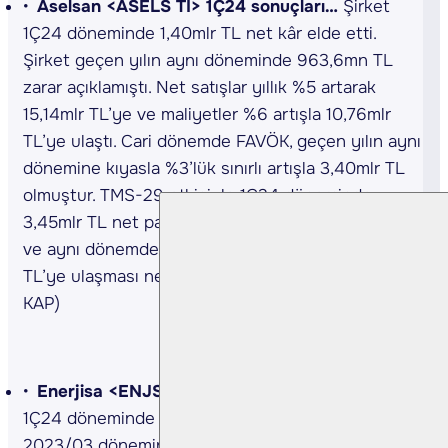
Aselsan <ASELS TI> 1Ç24 sonuçları…
Şirket
1Ç24 döneminde 1,40mlr TL net kâr elde etti.
Şirket geçen yılın aynı döneminde 963,6mn TL
zarar açıklamıştı. Net satışlar yıllık %5 artarak
15,14mlr TL’ye ve maliyetler %6 artışla 10,76mlr
TL’ye ulaştı. Cari dönemde FAVÖK, geçen yılın aynı
dönemine kıyasla %3’lük sınırlı artışla 3,40mlr TL
olmuştur. TMS-29 etkisiyle 1Ç24 döneminde
3,45mlr TL net parasal pozisyon kaybının oluşması
ve aynı dönemde net finansman giderinin 1,55mlr
TL’ye ulaşması net kârı olumsuz etkiledi.(Kaynak:
KAP)
Enerjisa <ENJSA TI> 1Ç24 sonuçları…
Şirket
1Ç24 döneminde 2,76mlr TL zarar açıkladı. Şirket
2023/03 döneminde 2,47mlr TL zarar elde etmişti.