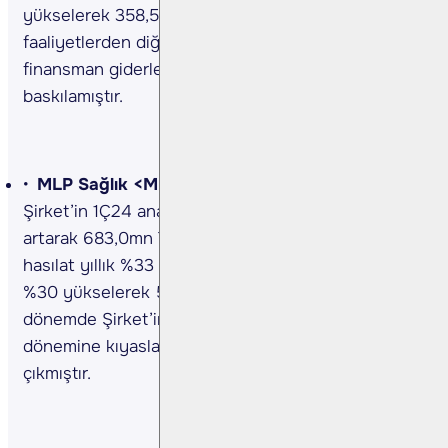
yükselerek 358,5mn TL oldu. Cari dönemde esas
faaliyetlerden diğer net giderlerin ve net
finansman giderlerindeki artış net kârı
baskılamıştır.
MLP Sağlık <MPARK TI>1Ç24 sonuçları…
Şirket’in 1Ç24 ana ortaklık net kârı yıllık %112
artarak 683,0mn TL’ye yükseldi. İlgili dönemde
hasılat yıllık %33 artışla 7,96mlr TL ve maliyetler
%30 yükselerek 5,88mlr TL’ye yükseldi. Cari
dönemde Şirket’in FAVÖK’ü, geçen yılın aynı
dönemine kıyasla %53 artarak 2,03mlr TL’ye
çıkmıştır.