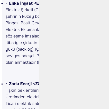
Enka İnşaat <ENKAI TI>
Şirket, Libya Genel
Elektrik Şirketi (GECOL)’nin, Libya'nın Bingazi
şehrinin kuzey bölümünde 1320 MW Kuzey
Bingazi Basit Çevrim Enerji Santrali Projesi ve
Elektrik Ekipmanları temini için 880mn EUR bedelli
sözleşme imzaladı. Hatırlatmak isterizki 1Ç24
itibariyle şirketin İnşaat segmentinde bakiye iş
yükü (backlog) 1Ç23 itibari ile 5,04 mlr ABD Doları
seviyesindeydi. Projenin 50 ayda tamamlanması
planlanmaktadır (Kaynak: KAP)
Zorlu Enerji <ZOREN TI>
Şirket, 2024 yılına
ilişkin beklentilerini yayınladı. Buna Göre;
Üretimden elektrik satışı: 2.300 – 2.500 GWh,
Ticari elektrik satışı: 6.000 – 7.000 GWh Satış