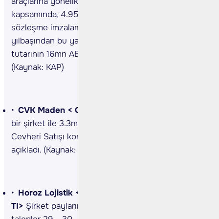
araçlarına yönelik yardımcı alt sistemlerin üretimi
kapsamında, 4.95mn ABD Doları tutarında
sözleşme imzalamıştır. Sözleşme sonrası, şirketin
yılbaşından bu yana imzalanmış yeni sözleşme
tutarının 16mn ABD Doları seviyesine ulaşmıştır.
(Kaynak: KAP)
CVK Maden <
CVKMD TI>
Şirket, yurt dışında
bir şirket ile 3.3mn ABD dolar bedelle Maden
Cevheri Satışı konusunda anlaşma sağladığını
açıkladı. (Kaynak: KAP)
Horoz Lojistik <HOROZ TI>, Yiğit Akü <YIGIT
TI>
Şirket paylarının halka arzı kapsamında