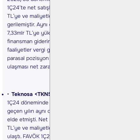
1Ç24’te net satışlar yıllık %30 düşerek 34,50mlr
TL’ye ve maliyetler %43 azalarak 24,91mlr TL’ye
gerilemiştir. Aynı dönemde FAVÖK %94 artarak
7,33mlr TL’ye yükselmiştir. Cari dönemde net
finansman giderinin 3,74mlr TL’ye, sürdürülen
faaliyetler vergi giderinin 3,47mlr TL’ye ve net
parasal pozisyon kayıplarının 1,25mlr TL’ye
ulaşması net zararı açıklamaktadır. (Kaynak: KAP)
Teknosa <TKNSA TI>1Ç24 sonuçları…
Şirket’in
1Ç24 döneminde 94,7mn TL zarar açıkladı. Şirket
geçen yılın aynı döneminde 290,5mn TL net kâr
elde etmişti. Net satışlar yıllık %28 artarak 14,61mlr
TL’ye ve maliyetler %28 artışla 12,97mlr TL’ye
ulaştı. FAVÖK 1Ç24 döneminde yıllık %27