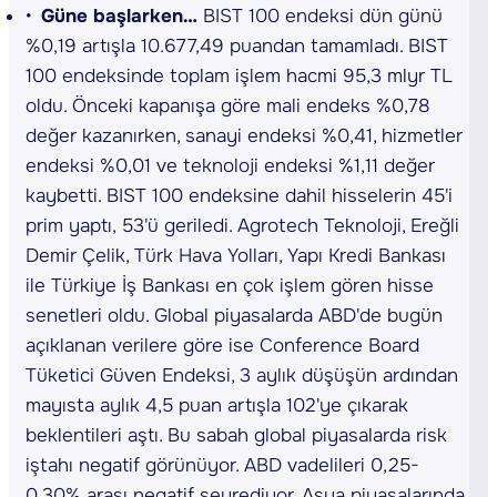
Güne başlarken…
BIST 100 endeksi dün günü
%0,19 artışla 10.677,49 puandan tamamladı. BIST
100 endeksinde toplam işlem hacmi 95,3 mlyr TL
oldu. Önceki kapanışa göre mali endeks %0,78
değer kazanırken, sanayi endeksi %0,41, hizmetler
endeksi %0,01 ve teknoloji endeksi %1,11 değer
kaybetti. BIST 100 endeksine dahil hisselerin 45'i
prim yaptı, 53'ü geriledi. Agrotech Teknoloji, Ereğli
Demir Çelik, Türk Hava Yolları, Yapı Kredi Bankası
ile Türkiye İş Bankası en çok işlem gören hisse
senetleri oldu. Global piyasalarda ABD'de bugün
açıklanan verilere göre ise Conference Board
Tüketici Güven Endeksi, 3 aylık düşüşün ardından
mayısta aylık 4,5 puan artışla 102'ye çıkarak
beklentileri aştı. Bu sabah global piyasalarda risk
iştahı negatif görünüyor. ABD vadelileri 0,25-
0,30% arası negatif seyrediyor. Asya piyasalarında