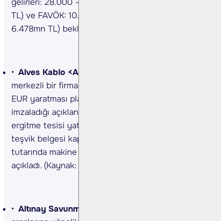
gelirleri: 28.000 – 32.000mn TL(2023: 27.282mn
TL) ve FAVÖK: 10.000 – 12.000mn TL (2023 :
6.478mn TL) beklenmektedir. (Kaynak: KAP)
Alves Kablo <ALVES TI>
Şirket, Slovenya
merkezli bir firma ile 2024 yılında yaklaşık 3.5mn
EUR yaratması planlanan bir Bayilik Sözleşmesi
imzaladığı açıklandı. Şirket ayrıca, mevcut bakır
ergitme tesisi yatırımına ek olacak şekilde yatırım
teşvik belgesi kapsamında 2.0mn ABD doları
tutarında makine alım anlaşması imzaladığını
açıkladı. (Kaynak: KAP)
Altınay Savunma <ALTNY TI>
Şirket, zırhlı kara