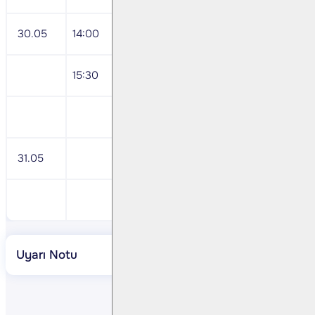
30.05
14:00
BDDK Haftalık Bankacılık Sektörü veril
15:30
ABD Haftalık İşsizlik başvuruları
Petkim <PETKM TI> 1Ç24 Sonuçları
31.05
Doğuş Otomotiv <DOAS TI> 1Ç24 Sonu
Şişecam <SISE TI> 1Ç24 Sonuçları
Uyarı Notu
Paylaş