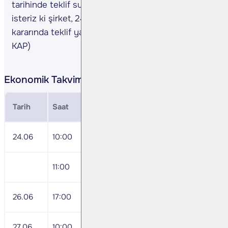
tarihinde teklif sunduğunu açıkladı. Hatırlatmak
isteriz ki şirket, 24 Mayıs 2024 tarihli genel kurul
kararında teklif yapacaklarını açıklanmıştı. (Kaynak:
KAP)
Ekonomik Takvim
Tarih
Saat
Veri
24.06
10:00
Haziran İmalat Sanayi Kapasite Kullanı
11:00
Almanya Haziran IFO Beklentisi
26.06
17:00
ABD Mayıs Yeni Konut Satışları
27.06
10:00
Haziran Ekonomi Güven Endeksi