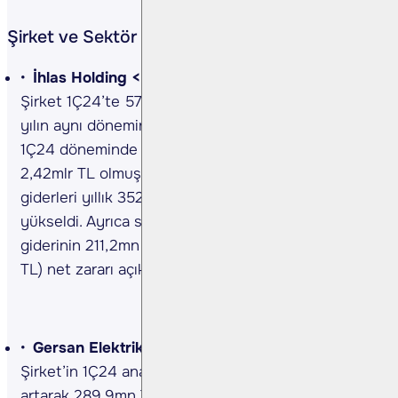
Şirket ve Sektör Haberleri
İhlas Holding <IHLAS TI> 1Ç24 sonuçları…
Şirket 1Ç24’te 571,6mn TL zarar elde etti. Geçen
yılın aynı döneminde 1,38mlr TL zarar açıklamıştı.
1Ç24 döneminde net satışlar yıllık %45 artarak
2,42mlr TL olmuştur. İlgili dönemde faaliyet
giderleri yıllık 352,01mn TL’den 482,4mn TL’ye
yükseldi. Ayrıca sürdürülen faaliyetler vergi
giderinin 211,2mn TL'ye ulaşması (1Ç23, 69,2mn
TL) net zararı açıklamaktadır.(Kaynak: KAP)
Gersan Elektrik <GEREL TI> 1Ç24 sonuçları…
Şirket’in 1Ç24 ana ortaklık net kârı yıllık %61
artarak 289,9mn TL’ye yükseldi. 1Ç24’te net