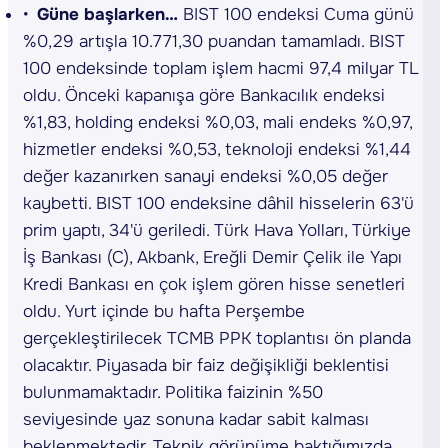
Güne başlarken…
BIST 100 endeksi Cuma günü
%0,29 artışla 10.771,30 puandan tamamladı. BIST
100 endeksinde toplam işlem hacmi 97,4 milyar TL
oldu. Önceki kapanışa göre Bankacılık endeksi
%1,83, holding endeksi %0,03, mali endeks %0,97,
hizmetler endeksi %0,53, teknoloji endeksi %1,44
değer kazanırken sanayi endeksi %0,05 değer
kaybetti. BIST 100 endeksine dâhil hisselerin 63'ü
prim yaptı, 34'ü geriledi. Türk Hava Yolları, Türkiye
İş Bankası (C), Akbank, Ereğli Demir Çelik ile Yapı
Kredi Bankası en çok işlem gören hisse senetleri
oldu. Yurt içinde bu hafta Perşembe
gerçekleştirilecek TCMB PPK toplantısı ön planda
olacaktır. Piyasada bir faiz değişikliği beklentisi
bulunmamaktadır. Politika faizinin %50
seviyesinde yaz sonuna kadar sabit kalması
beklenmektedir. Teknik görünüme baktığımızda,