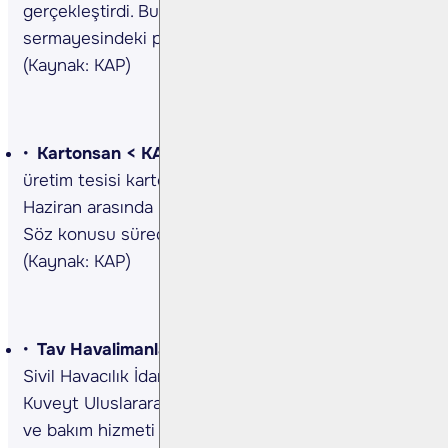
gerçekleştirdi. Bu işlemle birlikte CANTE
sermayesindeki pay oranı %48,5275'e gerilemiştir.
(Kaynak: KAP)
Kartonsan <
KARTN TI>
Şirket, Kocaeli'ndeki
üretim tesisi karton üretim hattında 24 - 30
Haziran arasında üretimin durdurulacağı açıklandı.
Söz konusu sürede bakım çalışmaları yapılacaktır.
(Kaynak: KAP)
Tav Havalimanları <
TAVHL TI>
Şirket, Kuveyt
Sivil Havacılık İdaresi tarafından düzenlenen,
Kuveyt Uluslararası Havalimanı Terminal 2 işletme
ve bakım hizmeti ihalesine 23 Haziran 2024