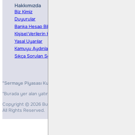
Hakkımızda
Hizmetler
Biz Kimiz
Yatırım Danışmanlığı
Duyurular
Kurumsal Finansman
Banka Hesap Bilgileri
Ücretler ve Masraflar
Kişisel Verilerin Korunması
Bireysel Portföy Yönetimi
Yasal Uyarılar
Kamuyu Aydınlatma
Sıkça Sorulan Sorular
"Sermaye Piyasası Kurulunun, Yatırım Hizmetleri ve Faaliyetleri 
"Burada yer alan yatırım bilgi, yorum ve tavsiyeleri yatırım danış
Copyright © 2026 Bulls Yatırım Menkul Değerler
All Rights Reserved.