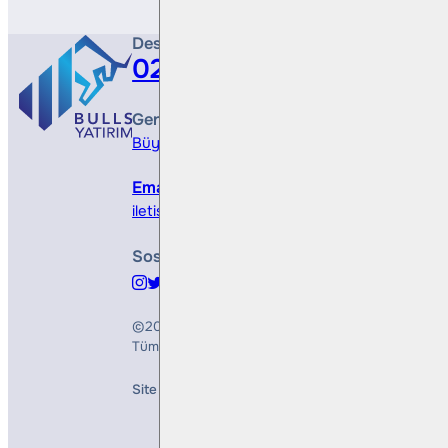
Destek Hattı
0212 410 0500
Genel Müdürlük
Büyükdere Cad. No 173, 1. Levent Plaza, B Blo
Email
iletisim@bullsyatirim.com
Sosyal Medya
©2026
Bulls Yatırım Menkul Değerler A.Ş.
Tüm Hakları Saklıdır
Site Creation & Technology by
Mindlook