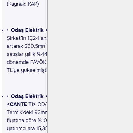
(Kaynak: KAP)
Odaş Elektrik <ODAS TI> 1Ç24 sonuçları…
Şirket’in 1Ç24 ana ortaklık net kârı yıllık %22
artarak 230,5mn TL’ye yükseldi. 1Ç24’te net
satışlar yıllık %44 azalarak 1,56mlr TL oldu. Aynı
dönemde FAVÖK ise yıllık %14 artarak 708,9mn
TL’ye yükselmiştir.
Odaş Elektrik <ODAS TI>, Çan2 Termik
<CANTE TI>
ODAŞ
,
Bağlı Ortaklığı olan ÇAN2
Termik'deki 93mn adet payı 20 Haziran kapanım
fiyatına göre %10 iskontolu olarak kurumsal
yatırımcılara 15,35 TL fiyattan satış işlemini