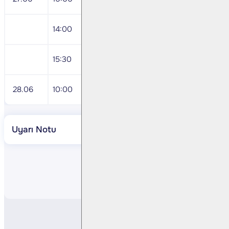
14:00
TCMB Faiz Kararı
15:30
ABD 4Ç23 GSYH
28.06
10:00
Mayıs Dış Ticaret İstatistikleri
Uyarı Notu
Paylaş