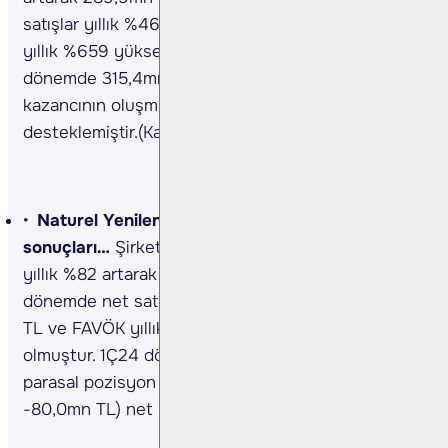
satışlar yıllık %46 artışla 579,1mn TL ve FAVÖK
yıllık %659 yükselerek 376,3mn TL olmuştur. Cari
dönemde 315,4mn TL’lik net parasal pozisyon
kazancının oluşması (1Ç23, 126,9mn TL) net kârı
desteklemiştir.(Kaynak: KAP)
Naturel Yenilenebilir Enerji <NATEN TI> 1Ç24
sonuçları…
Şirket’in 1Ç24 ana ortaklık net kârı
yıllık %82 artarak 628,5mn TL’ye yükseldi. Aynı
dönemde net satışlar yıllık %298 artarak 1,06mlr
TL ve FAVÖK yıllık %86 yükselerek 96,4mn TL
olmuştur. 1Ç24 döneminde 555,4mn TL’lik net
parasal pozisyon kazancının oluşması (1Ç23,
-80,0mn TL) net kârı desteklemiştir.(Kaynak: KAP)