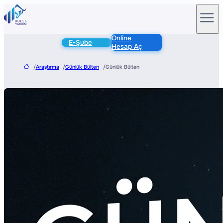
Online
E-Şube
Hesap Aç
/
Araştırma
/
Günlük Bülten
/
Günlük Bülten