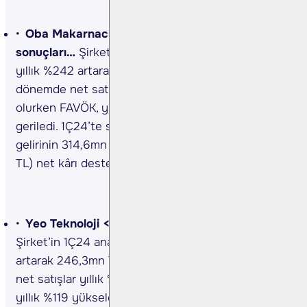
Oba Makarnacılık <OBAMS TI> 1Ç24
sonuçları…
Şirket’in 1Ç24 ana ortaklık net kârı
yıllık %242 artarak 314,6mn TL’ye yükseldi. İlgili
dönemde net satışlar yıllık %9 artışla 4,05mlr TL
olurken FAVÖK, yıllık %56 düşerek 139,2mn TL’ye
geriledi. 1Ç24’te sürdürülen faaliyetler vergi
gelirinin 314,6mn TL’ye ulaşması (1Ç23, 92,0mn
TL) net kârı destekledi.(Kaynak: KAP)
Yeo Teknoloji <YEOTK TI> 1Ç24 sonuçları…
Şirket’in 1Ç24 ana ortaklık net kârı yıllık %289
artarak 246,3mn TL’ye yükseldi. Aynı dönemde
net satışlar yıllık %45 artışla 1,36mlr TL ve FAVÖK
yıllık %119 yükselerek 325,3mn TL olmuştur.