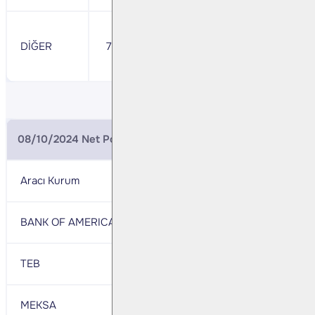
- 2,122
DİĞER
76,179
DİĞER
08/10/2024 Net Pozisyonlar (BIST 30 Ekim Vade)
Aracı Kurum
Net
Aracı Kurum
Net
BANK OF AMERICA
15,206
INFO
- 3,34
TEB
2,079
TACIRLER
- 2,76
MEKSA
1,121
ZIRAAT
- 2,50