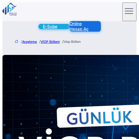
Online
E-Şube
Hesap Aç
/
Araştırma
/
VİOP Bülteni
/
Viop Bülten