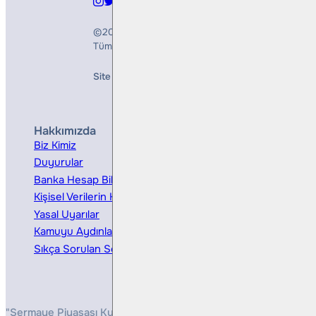
©2026
Bulls Yatırım Menkul Değerler A.Ş.
Tüm Hakları Saklıdır
Site Creation & Technology by
Mindlook
Hakkımızda
Hizmetler
Biz Kimiz
Yatırım Danışmanlığı
Duyurular
Kurumsal Finansman
Banka Hesap Bilgileri
Ücretler ve Masraflar
Kişisel Verilerin Korunması
Bireysel Portföy Yönetimi
Yasal Uyarılar
Kamuyu Aydınlatma
Sıkça Sorulan Sorular
"Sermaye Piyasası Kurulunun, Yatırım Hizmetleri ve Faaliyetleri 