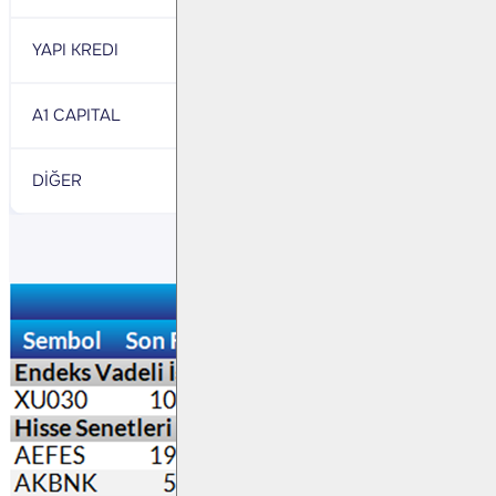
YAPI KREDI
722
HALK
- 2,20
A1 CAPITAL
374
QNB FINANS
- 1,882
DİĞER
501
DİĞER
- 7,30