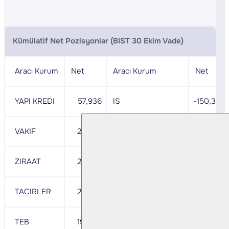
Kümülatif Net Pozisyonlar (BIST 30 Ekim Vade)
Aracı Kurum
Net
Aracı Kurum
Net
YAPI KREDI
57,936
IS
-150,321
VAKIF
28,314
BANK OF AMERICA
- 54,997
ZIRAAT
21,963
HSBC
- 12,617
TACIRLER
21,115
MEKSA
- 2,963
TEB
19,632
SEKER
- 2,119