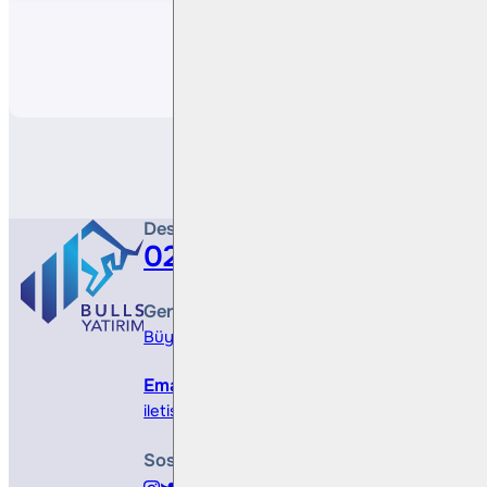
Paylaş
Destek Hattı
0212 410 0500
Genel Müdürlük
Büyükdere Cad. No 173, 1. Levent Plaza, B Blo
Email
iletisim@bullsyatirim.com
Sosyal Medya