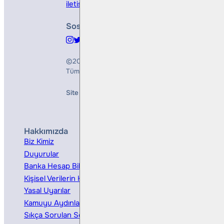
iletisim@bullsyatirim.com
Sosyal Medya
©2026
Bulls Yatırım Menkul Değerler A.Ş.
Tüm Hakları Saklıdır
Site Creation & Technology by
Mindlook
Hakkımızda
Hizmetler
Biz Kimiz
Yatırım Danışmanlığı
Duyurular
Kurumsal Finansman
Banka Hesap Bilgileri
Ücretler ve Masraflar
Kişisel Verilerin Korunması
Bireysel Portföy Yönetimi
Yasal Uyarılar
Kamuyu Aydınlatma
Sıkça Sorulan Sorular