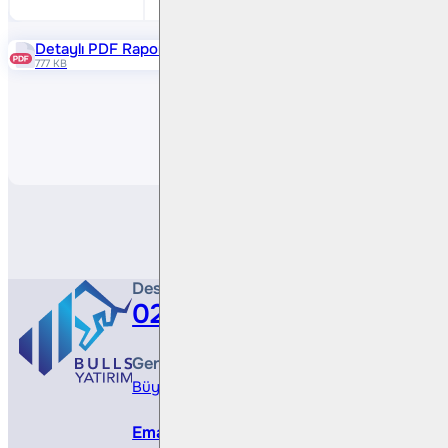
Detaylı PDF Raporu
777 KB
Paylaş
Destek Hattı
0212 410 0500
Genel Müdürlük
Büyükdere Cad. No 173, 1. Levent Plaza, B Blo
Email