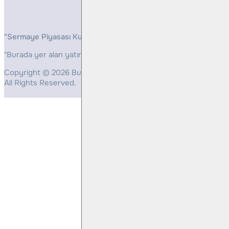
"Sermaye Piyasası Kurulunun, Yatırım Hizmetleri ve Faaliyetleri 
"Burada yer alan yatırım bilgi, yorum ve tavsiyeleri yatırım danış
Copyright © 2026 Bulls Yatırım Menkul Değerler
All Rights Reserved.