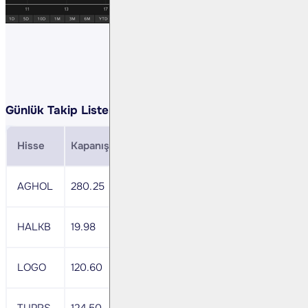
Günlük Takip Listemiz:
Hisse
Kapanış
Direnç
Zarar Durdurma
MACD
AGHOL
280.25
288.66
276.05
+
HALKB
19.98
20.58
19.68
nötr
LOGO
120.60
124.82
118.19
+
TUPRS
124.50
128.24
122.63
nötr