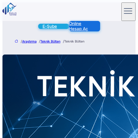
Online
E-Şube
Hesap Aç
/
Araştırma
/
Teknik Bülten
/
Teknik Bülten