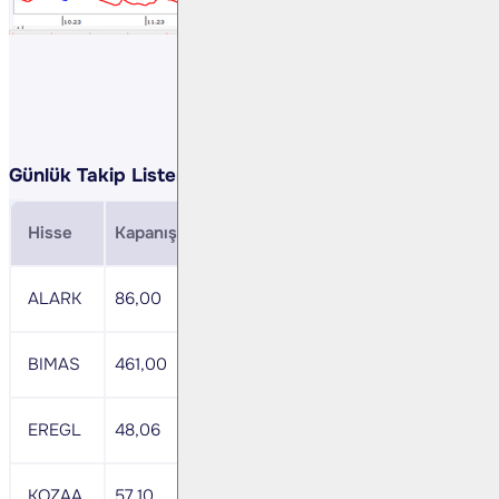
Günlük Takip Listemiz:
Hisse
Kapanış
Direnç
Zarar Durdurma
MACD
ALARK
86,00
89,00
84,30
+
BIMAS
461,00
474,80
454,10
nötr
EREGL
48,06
49,50
47,30
nötr
KOZAA
57,10
59,10
55,95
nötr