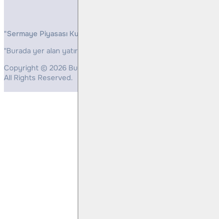
"Sermaye Piyasası Kurulunun, Yatırım Hizmetleri ve Faaliyetleri 
"Burada yer alan yatırım bilgi, yorum ve tavsiyeleri yatırım danış
Copyright © 2026 Bulls Yatırım Menkul Değerler
All Rights Reserved.