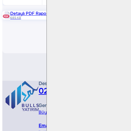
Detaylı PDF Raporu
685 KB
Paylaş
Destek Hattı
0212 410 0500
Genel Müdürlük
Büyükdere Cad. No 173, 1. Levent Plaza, B Blo
Email