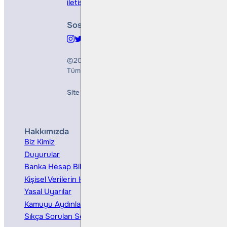
iletisim@bullsyatirim.com
Sosyal Medya
©2026
Bulls Yatırım Menkul Değerler A.Ş.
Tüm Hakları Saklıdır
Site Creation & Technology by
Mindlook
Hakkımızda
Hizmetler
Biz Kimiz
Yatırım Danışmanlığı
Duyurular
Kurumsal Finansman
Banka Hesap Bilgileri
Ücretler ve Masraflar
Kişisel Verilerin Korunması
Bireysel Portföy Yönetimi
Yasal Uyarılar
Kamuyu Aydınlatma
Sıkça Sorulan Sorular