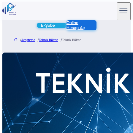
Online
E-Şube
Hesap Aç
/
Araştırma
/
Teknik Bülten
/
Teknik Bülten