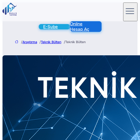
Online
E-Şube
Hesap Aç
/
Araştırma
/
Teknik Bülten
/
Teknik Bülten