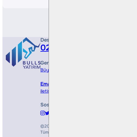
Destek Hattı
0212 410 0500
Genel Müdürlük
Büyükdere Cad. No 173, 1. Levent Plaza, B Blo
Email
iletisim@bullsyatirim.com
Sosyal Medya
©2026
Bulls Yatırım Menkul Değerler A.Ş.
Tüm Hakları Saklıdır