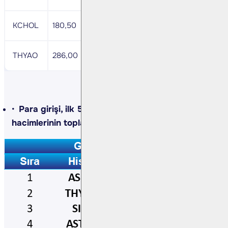
KCHOL
180,50
185,9
177,8
-
THYAO
286,00
294,6
281,7
-
Para girişi, ilk 5 kurumun alış ve satış
hacimlerinin toplamıyla belirlenir.