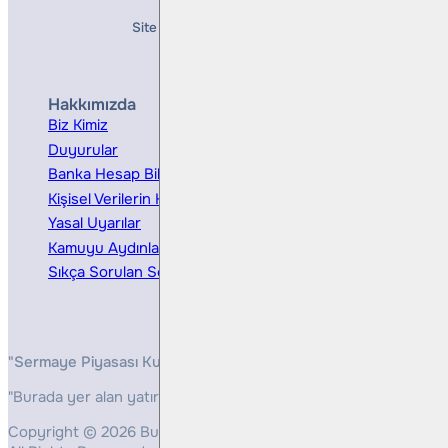
Site Creation & Technology by
Mindlook
Hakkımızda
Hizmetler
Biz Kimiz
Yatırım Danışmanlığı
Duyurular
Kurumsal Finansman
Banka Hesap Bilgileri
Ücretler ve Masraflar
Kişisel Verilerin Korunması
Bireysel Portföy Yönetimi
Yasal Uyarılar
Kamuyu Aydınlatma
Sıkça Sorulan Sorular
"Sermaye Piyasası Kurulunun, Yatırım Hizmetleri ve Faaliyetleri 
"Burada yer alan yatırım bilgi, yorum ve tavsiyeleri yatırım danış
Copyright © 2026 Bulls Yatırım Menkul Değerler