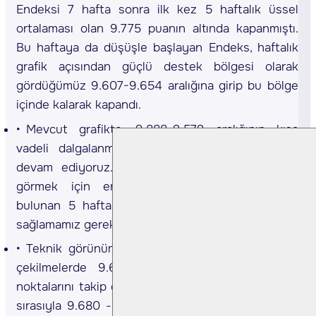
Endeksi 7 hafta sonra ilk kez 5 haftalık üssel
ortalaması olan 9.775 puanın altında kapanmıştı.
Bu haftaya da düşüşle başlayan Endeks, haftalık
grafik açısından güçlü destek bölgesi olarak
gördüğümüz 9.607-9.654 aralığına girip bu bölge
içinde kalarak kapandı.
Mevcut grafikte, 9.888-9.579 aralığının kısa
vadeli dalgalanma bölgesi olmasını beklemeye
devam ediyoruz. Piyasada bir güçlenme işareti
görmek için en azından 9.726 seviyesinde
bulunan 5 haftalık ortalamanın üzerinde kalıcılık
sağlamamız gerekiyor
Teknik görünüme baktığımızda, gün içinde geri
çekilmelerde 9.618 - 9.580 - 9.480 destek
noktalarını takip edeceğiz. Yukarı hareketlerde ise
sırasıyla 9.680 - 9.775 - 9.840 direnç seviyeleri