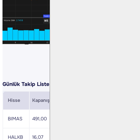
Günlük Takip Listemiz:
Hisse
Kapanış
Direnç
Zarar Durdurma
MACD
BIMAS
491,00
505,7
483,6
-
HALKB
16,07
16,6
15,8
nötr