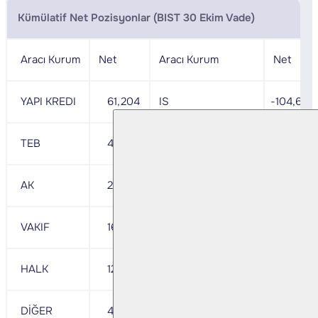
Kümülatif Net Pozisyonlar (BIST 30 Ekim Vade)
Aracı Kurum
Net
Aracı Kurum
Net
YAPI KREDI
61,204
IS
-104,654
TEB
44,080
BANK OF AMERICA
- 38,678
AK
24,494
GARANTI BBVA
- 31,060
VAKIF
16,729
HSBC
- 24,494
HALK
12,904
SEKER
- 2,905
DİĞER
45,291
DİĞER
- 2,911