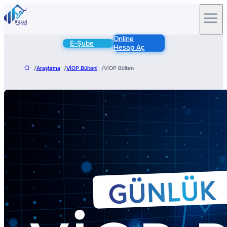
Online
E-Şube
Hesap Aç
/
Araştırma
/
VİOP Bülteni
/
VİOP Bülten