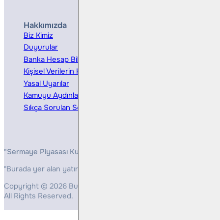
Hakkımızda
Hizmetler
Biz Kimiz
Yatırım Danışmanlığı
Duyurular
Kurumsal Finansman
Banka Hesap Bilgileri
Ücretler ve Masraflar
Kişisel Verilerin Korunması
Bireysel Portföy Yönetimi
Yasal Uyarılar
Kamuyu Aydınlatma
Sıkça Sorulan Sorular
"Sermaye Piyasası Kurulunun, Yatırım Hizmetleri ve Faaliyetleri 
"Burada yer alan yatırım bilgi, yorum ve tavsiyeleri yatırım danış
Copyright © 2026 Bulls Yatırım Menkul Değerler
All Rights Reserved.