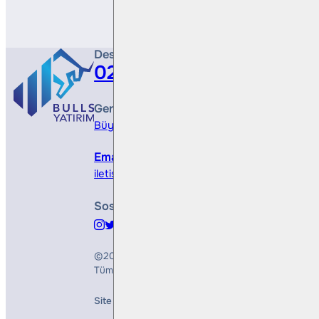
Destek Hattı
0212 410 0500
Genel Müdürlük
Büyükdere Cad. No 173, 1. Levent Plaza, B Blo
Email
iletisim@bullsyatirim.com
Sosyal Medya
©2026
Bulls Yatırım Menkul Değerler A.Ş.
Tüm Hakları Saklıdır
Site Creation & Technology by
Mindlook