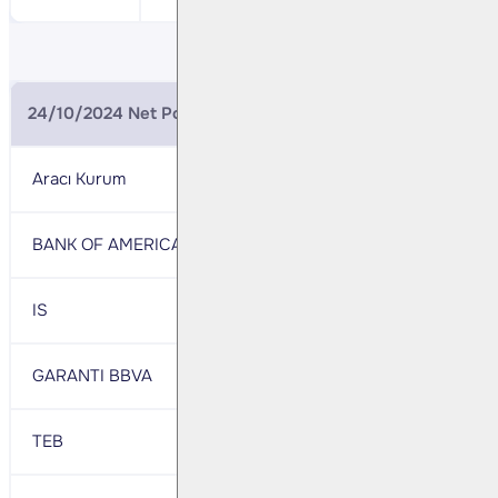
24/10/2024 Net Pozisyonlar (BIST 30 Ekim Vade)
Aracı Kurum
Net
Aracı Kurum
Net
BANK OF AMERICA
41,364
VAKIF
- 17,495
IS
37,192
HSBC
- 16,769
GARANTI BBVA
4,590
TACIRLER
- 15,685
TEB
2,177
ZIRAAT
- 7,828