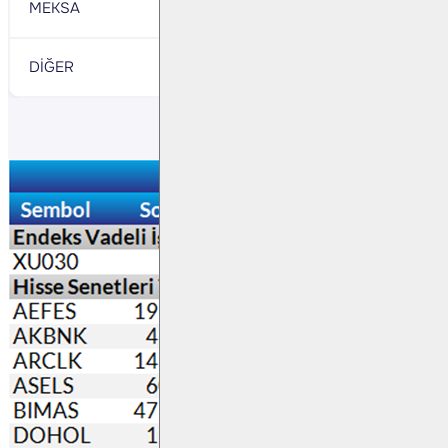
MEKSA
1,538
HALK
- 6,216
DİĞER
1,819
DİĞER
- 24,687