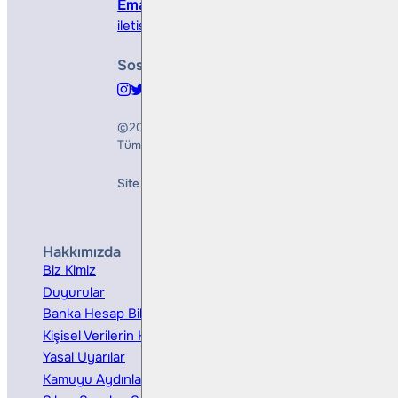
Email
iletisim@bullsyatirim.com
Sosyal Medya
©2026
Bulls Yatırım Menkul Değerler A.Ş.
Tüm Hakları Saklıdır
Site Creation & Technology by
Mindlook
Hakkımızda
Hizmetler
Biz Kimiz
Yatırım Danışmanlığı
Duyurular
Kurumsal Finansman
Banka Hesap Bilgileri
Ücretler ve Masraflar
Kişisel Verilerin Korunması
Bireysel Portföy Yönetimi
Yasal Uyarılar
Kamuyu Aydınlatma