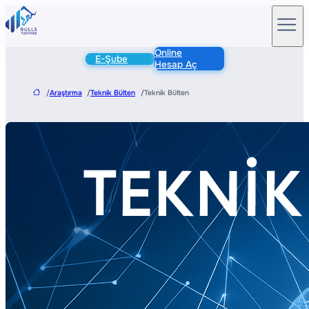
Online
E-Şube
Hesap Aç
/
Araştırma
/
Teknik Bülten
/
Teknik Bülten