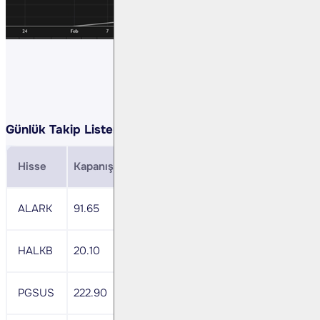
Günlük Takip Listemiz:
Hisse
Kapanış
Direnç
Zarar Durdurma
MACD
ALARK
91.65
94.86
89.82
-
HALKB
20.10
20.80
19.70
nötr
PGSUS
222.90
230.70
218.44
-