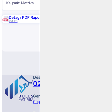
Kaynak: Matriks
Detaylı PDF Raporu
734 KB
Paylaş
Destek Hattı
0212 410 0500
Genel Müdürlük
Büyükdere Cad. No 173, 1. Levent Plaza, B Blo