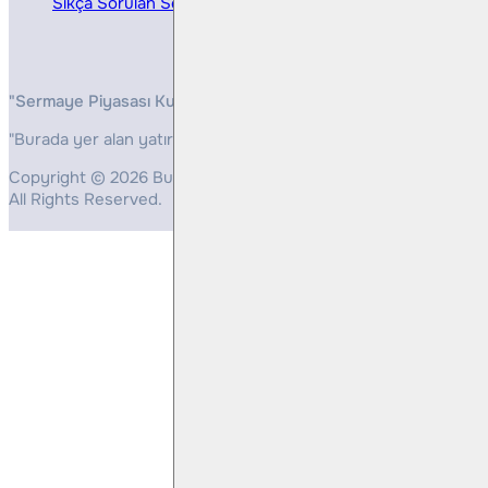
Sıkça Sorulan Sorular
"Sermaye Piyasası Kurulunun, Yatırım Hizmetleri ve Faaliyetleri 
"Burada yer alan yatırım bilgi, yorum ve tavsiyeleri yatırım danış
Copyright © 2026 Bulls Yatırım Menkul Değerler
All Rights Reserved.