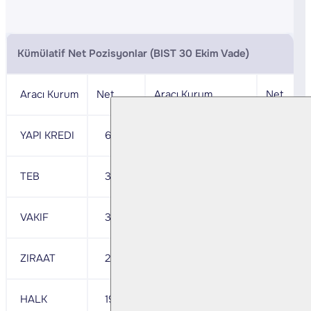
Kümülatif Net Pozisyonlar (BIST 30 Ekim Vade)
Aracı Kurum
Net
Aracı Kurum
Net
YAPI KREDI
64,289
IS
-169,576
TEB
37,757
BANK OF AMERICA
- 50,274
VAKIF
32,678
GARANTI BBVA
- 25,318
ZIRAAT
20,552
SEKER
- 2,916
HALK
19,171
MEKSA
- 2,829