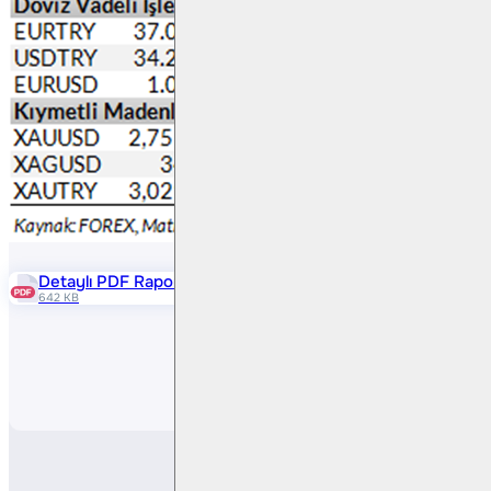
Detaylı PDF Raporu
642 KB
Paylaş