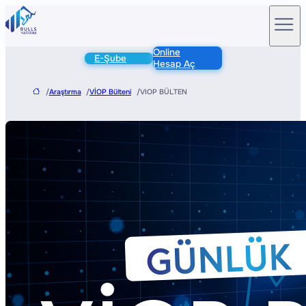
Online
E-Şube
Hesap Aç
/
Araştırma
/
VİOP Bülteni
/
VIOP BÜLTEN