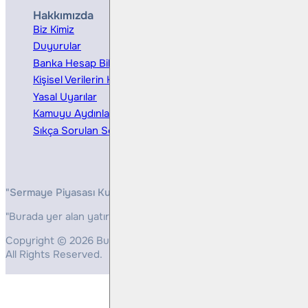
Hakkımızda
Hizmetler
Biz Kimiz
Yatırım Danışmanlığı
Duyurular
Kurumsal Finansman
Banka Hesap Bilgileri
Ücretler ve Masraflar
Kişisel Verilerin Korunması
Bireysel Portföy Yönetimi
Yasal Uyarılar
Kamuyu Aydınlatma
Sıkça Sorulan Sorular
"Sermaye Piyasası Kurulunun, Yatırım Hizmetleri ve Faaliyetleri 
"Burada yer alan yatırım bilgi, yorum ve tavsiyeleri yatırım danış
Copyright © 2026 Bulls Yatırım Menkul Değerler
All Rights Reserved.