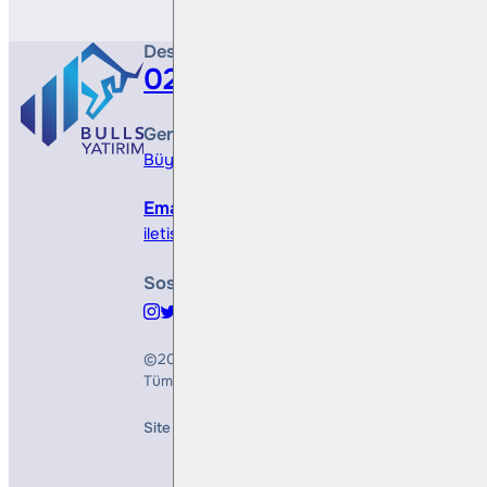
Destek Hattı
0212 410 0500
Genel Müdürlük
Büyükdere Cad. No 173, 1. Levent Plaza, B Blo
Email
iletisim@bullsyatirim.com
Sosyal Medya
©2026
Bulls Yatırım Menkul Değerler A.Ş.
Tüm Hakları Saklıdır
Site Creation & Technology by
Mindlook