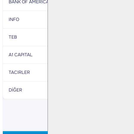
BANK OF AMERICA
3,543
GARANTI BBVA
INFO
3,311
HALK
TEB
3,194
GEDIK
A1 CAPITAL
1,357
DENIZ
TACIRLER
1,100
YATIRIM FINANSMAN
DİĞER
3,824
DİĞER