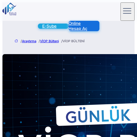
Online
E-Şube
Hesap Aç
/
Araştırma
/
VİOP Bülteni
/
VİOP BÜLTENİ