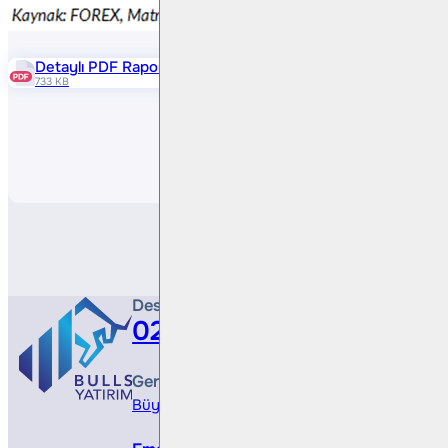
Detaylı PDF Raporu
733 KB
Paylaş
Destek Hattı
0212 410 0500
Genel Müdürlük
Büyükdere Cad. No 173, 1. Levent Plaza, B Blo