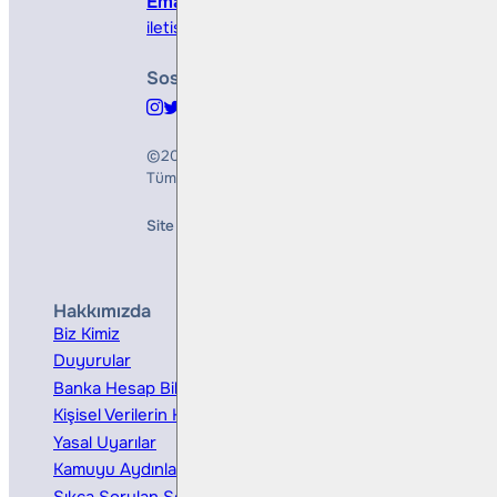
Email
iletisim@bullsyatirim.com
Sosyal Medya
©2026
Bulls Yatırım Menkul Değerler A.Ş.
Tüm Hakları Saklıdır
Site Creation & Technology by
Mindlook
Hakkımızda
Hizmetler
Biz Kimiz
Yatırım Danışmanlığı
Duyurular
Kurumsal Finansman
Banka Hesap Bilgileri
Ücretler ve Masraflar
Kişisel Verilerin Korunması
Bireysel Portföy Yönetimi
Yasal Uyarılar
Kamuyu Aydınlatma
Sıkça Sorulan Sorular