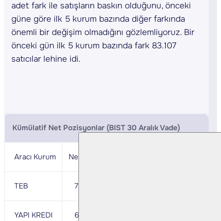
adet fark ile satışların baskın olduğunu, önceki
güne göre ilk 5 kurum bazında diğer farkında
önemli bir değişim olmadığını gözlemliyoruz. Bir
önceki gün ilk 5 kurum bazında fark 83.107
satıcılar lehine idi.
Kümülatif Net Pozisyonlar (BIST 30 Aralık Vade)
Aracı Kurum
Net
Aracı Kurum
Net
TEB
77,470
IS
-196,338
YAPI KREDI
62,963
BANK OF AMERICA
- 77,498