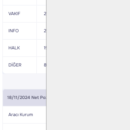
VAKIF
28,247
GARANTI BBVA
- 8,706
INFO
20,003
SEKER
- 2,161
HALK
15,495
PHILLIP
- 2,108
DİĞER
85,732
DİĞER
- 3,09
18/11/2024 Net Pozisyonlar (BIST 30 Aralık Vade)
Aracı Kurum
Net
Aracı Kurum