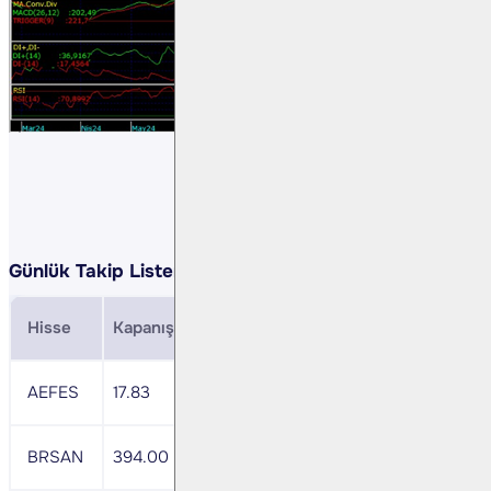
Günlük Takip Listemiz:
Hisse
Kapanış
Direnç
Zarar Durdurma
MACD
AEFES
17.83
18.45
17.47
+
BRSAN
394.00
407.79
386.12
+