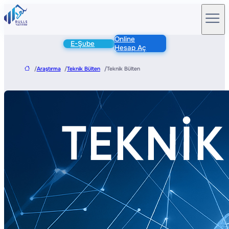
Online
E-Şube
Hesap Aç
/
Araştırma
/
Teknik Bülten
/
Teknik Bülten