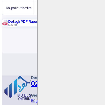
Kaynak: Matriks
Detaylı PDF Raporu
636 KB
Paylaş
Destek Hattı
0212 410 0500
Genel Müdürlük
Büyükdere Cad. No 173, 1. Levent Plaza, B Blo