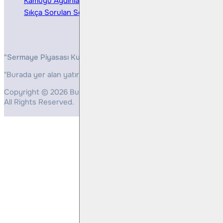
Kamuyu Aydınlatma
Sıkça Sorulan Sorular
"Sermaye Piyasası Kurulunun, Yatırım Hizmetleri ve Faaliyetleri 
"Burada yer alan yatırım bilgi, yorum ve tavsiyeleri yatırım danış
Copyright © 2026 Bulls Yatırım Menkul Değerler
All Rights Reserved.