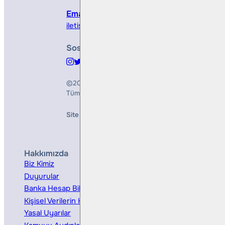
Email
iletisim@bullsyatirim.com
Sosyal Medya
©2026
Bulls Yatırım Menkul Değerler A.Ş.
Tüm Hakları Saklıdır
Site Creation & Technology by
Mindlook
Hakkımızda
Hizmetler
Biz Kimiz
Yatırım Danışmanlığı
Duyurular
Kurumsal Finansman
Banka Hesap Bilgileri
Ücretler ve Masraflar
Kişisel Verilerin Korunması
Bireysel Portföy Yönetimi
Yasal Uyarılar