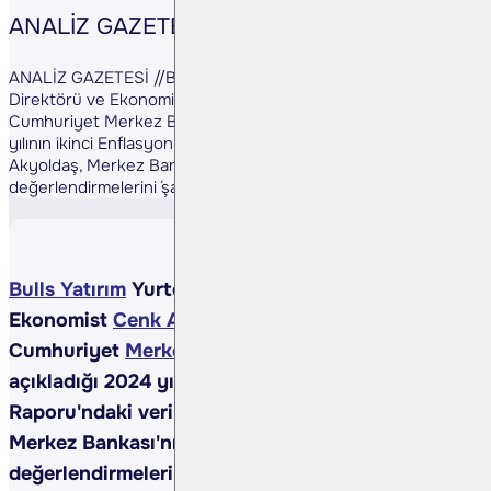
ANALİZ GAZETESİ
ANALİZ GAZETESİ //Bulls Yatırım Yurtdışı Piyasalar
Direktörü ve Ekonomist Cenk Akyoldaş, Türkiye
Cumhuriyet Merkez Bankası´nın (TCMB), dün açıkladığı 2024
yılının ikinci Enflasyon Raporu´ndaki verileri değerlendirdi.
Akyoldaş, Merkez Bankası´nın tahmin aralığını ve yapısal
değerlendirmelerini ´şahin ama veriye bağlı ...
Bulls Yatırım
Yurtdışı Piyasalar Direktörü ve
Ekonomist
Cenk Akyoldaş
, Türkiye
Cumhuriyet
Merkez Bankası
'nın (TCMB), dün
açıkladığı 2024 yılının ikinci Enflasyon
Raporu'ndaki verileri değerlendirdi. Akyoldaş,
Merkez Bankası'nın tahmin aralığını ve yapısal
değerlendirmelerini 'şahin ama veriye bağlı bir