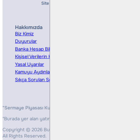
Site Creation & Technology by
Mindlook
Hakkımızda
Hizmetler
Biz Kimiz
Yatırım Danışmanlığı
Duyurular
Kurumsal Finansman
Banka Hesap Bilgileri
Ücretler ve Masraflar
Kişisel Verilerin Korunması
Bireysel Portföy Yönetimi
Yasal Uyarılar
Kamuyu Aydınlatma
Sıkça Sorulan Sorular
"Sermaye Piyasası Kurulunun, Yatırım Hizmetleri ve Faaliyetleri 
"Burada yer alan yatırım bilgi, yorum ve tavsiyeleri yatırım danış
Copyright © 2026 Bulls Yatırım Menkul Değerler
All Rights Reserved.