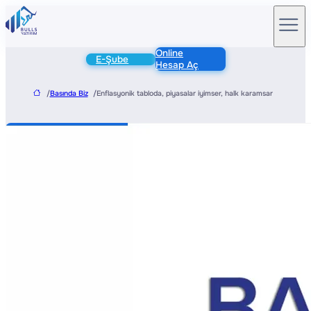
Online
E-Şube
Hesap Aç
/
Basında Biz
/
Enflasyonik tabloda, piyasalar iyimser, halk karamsar