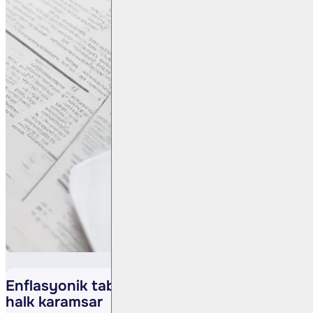
Enflasyonik tabloda, piyasalar iyimser,
halk karamsar