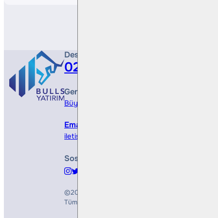
Destek Hattı
0212 410 0500
Genel Müdürlük
Büyükdere Cad. No 173, 1. Levent Plaza, B Blo
Email
iletisim@bullsyatirim.com
Sosyal Medya
©2026
Bulls Yatırım Menkul Değerler A.Ş.
Tüm Hakları Saklıdır