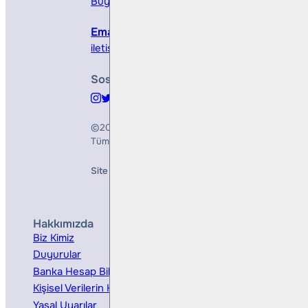
Büyükdere Cad. No 173, 1. Levent Plaza, B Blo
Email
iletisim@bullsyatirim.com
Sosyal Medya
©2026
Bulls Yatırım Menkul Değerler A.Ş.
Tüm Hakları Saklıdır
Site Creation & Technology by
Mindlook
Hakkımızda
Hizmetler
Biz Kimiz
Yatırım Danışmanlığı
Duyurular
Kurumsal Finansman
Banka Hesap Bilgileri
Ücretler ve Masraflar
Kişisel Verilerin Korunması
Bireysel Portföy Yönetimi
Yasal Uyarılar