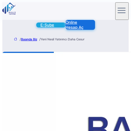
Online
E-Şube
Hesap Aç
/
Basında Biz
/
Yeni Nesil Yatırımcı Daha Cesur