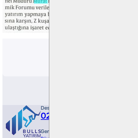
Paylaş
Destek Hattı
0212 410 0500
Genel Müdürlük