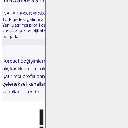
INBUSINESS DERGİSİ
INBUSINESS DERGİSİ // Küresel değişimlere paralel,
Türkiye´deki yatırım alışkanlıkları da köklü bir değişim içinde.
Yeni yatırımcı profili daha cesur. Yeniliklere açık, geleneksel
kanallar yerine dijital ve sosyal medya kanallarını tercih
ediyorlar.
Küresel değişimlere paralel, Türkiye'deki yatırım
alışkanlıkları da köklü bir değişim içinde. Yeni
yatırımcı profili daha cesur. Yeniliklere açık,
geleneksel kanallar yerine dijital ve sosyal medya
kanallarını tercih ediyorlar.