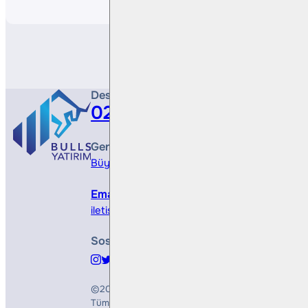
Destek Hattı
0212 410 0500
Genel Müdürlük
Büyükdere Cad. No 173, 1. Levent Plaza, B Blo
Email
iletisim@bullsyatirim.com
Sosyal Medya
©2026
Bulls Yatırım Menkul Değerler A.Ş.
Tüm Hakları Saklıdır