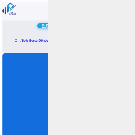
Online
E-Şube
Hesap Aç
/
Bulls Borsa Gündem
/
MHR Gayrimenkul’den Kurtköy QFlats Projesi İçin Tapu