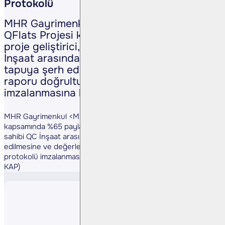
Protokolü
MHR Gayrimenkul <MHRGY TI>, Kurtköy
QFlats Projesi kapsamında %65 payla
proje geliştirici, %35 payla arsa sahibi QC
İnşaat arasında yapılan sözleşmenin
tapuya şerh edilmesine ve değerleme
raporu doğrultusunda paylaşım protokolü
imzalanmasına karar verildiğini duyurdu.
MHR Gayrimenkul <MHRGY TI>, Kurtköy QFlats Projesi
kapsamında %65 payla proje geliştirici, %35 payla arsa
sahibi QC İnşaat arasında yapılan sözleşmenin tapuya şerh
edilmesine ve değerleme raporu doğrultusunda paylaşım
protokolü imzalanmasına karar verildiğini duyurdu. (Kaynak:
KAP)
Paylaş