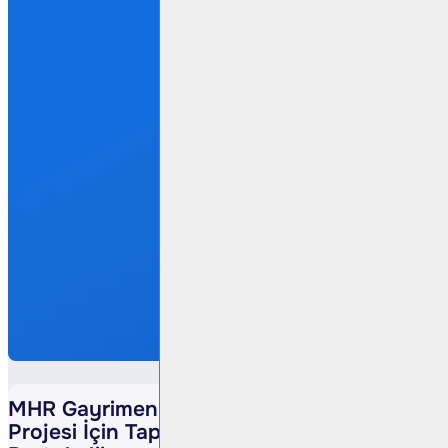
MHR Gayrimenkul’den Kurtköy QFlats
Projesi İçin Tapu Şerhi ve Paylaşım