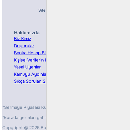
Site Creation & Technology by
Mindlook
Hakkımızda
Hizmetler
Biz Kimiz
Yatırım Danışmanlığı
Duyurular
Kurumsal Finansman
Banka Hesap Bilgileri
Ücretler ve Masraflar
Kişisel Verilerin Korunması
Bireysel Portföy Yönetimi
Yasal Uyarılar
Kamuyu Aydınlatma
Sıkça Sorulan Sorular
"Sermaye Piyasası Kurulunun, Yatırım Hizmetleri ve Faaliyetleri 
"Burada yer alan yatırım bilgi, yorum ve tavsiyeleri yatırım danış
Copyright © 2026 Bulls Yatırım Menkul Değerler