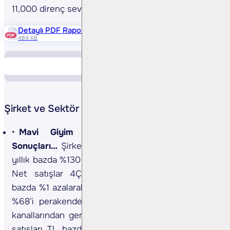
11,000 direnç seviyeleri olarak izlenebilir.
Detaylı PDF Raporu
484 KB
Piyasa Verileri
Yükselen Düşen
Şirket ve Sektör Haberleri
Mavi Giyim <MAVI TI> 4Ç24 Finansal
Sonuçları…
Şirket, 4Ç24 beklentilerin %85 altında
yıllık bazda %130 artışla 95 mn TL net kar açıkladı.
Net satışlar 4Ç24’te beklentilere paralel yıllık
bazda %1 azalarak 9,147 mn TL oldu. Global gelirin
%68’i perakende, %22’sı toptan, %10’u e-ticaret
kanallarından gerçekleşti. 4Ç24’te birebir mağaza
satışları TL bazda %3,9 gerilerken, adet bazında