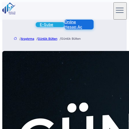
Online
E-Şube
Hesap Aç
/
Araştırma
/
Günlük Bülten
/
Günlük Bülten