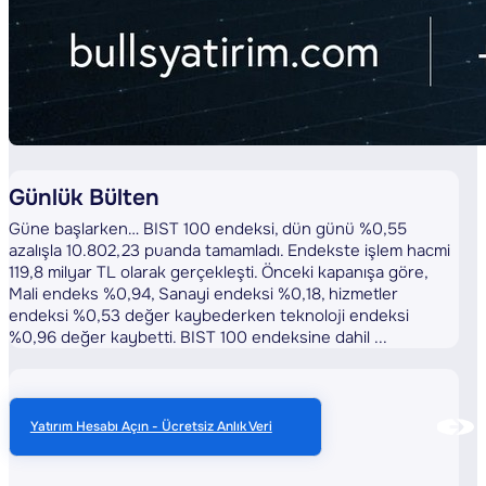
Günlük Bülten
Güne başlarken… BIST 100 endeksi, dün günü %0,55
azalışla 10.802,23 puanda tamamladı. Endekste işlem hacmi
119,8 milyar TL olarak gerçekleşti. Önceki kapanışa göre,
Mali endeks %0,94, Sanayi endeksi %0,18, hizmetler
endeksi %0,53 değer kaybederken teknoloji endeksi
%0,96 değer kaybetti. BIST 100 endeksine dahil ...
Yatırım Hesabı Açın - Ücretsiz Anlık Veri