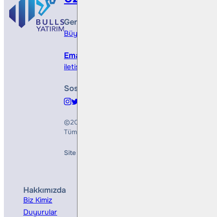
Genel Müdürlük
Büyükdere Cad. No 173, 1. Levent Plaza, B Blo
Email
iletisim@bullsyatirim.com
Sosyal Medya
©2026
Bulls Yatırım Menkul Değerler A.Ş.
Tüm Hakları Saklıdır
Site Creation & Technology by
Mindlook
Hakkımızda
Hizmetler
Biz Kimiz
Yatırım Danışmanlığı
Duyurular
Kurumsal Finansman