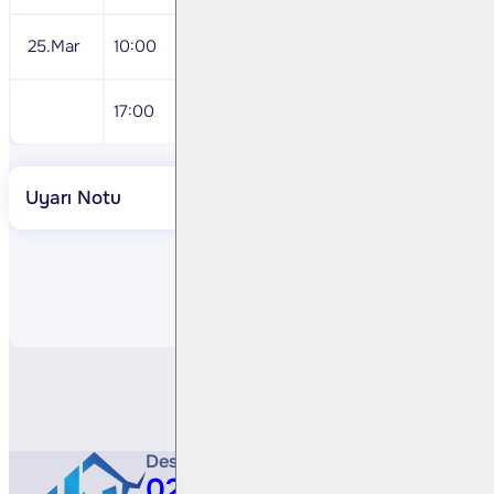
25.Mar
10:00
Mart İmalat Sanayi Kapasite Kullanım O
17:00
ABD Şubat Yeni Ev Satışları
Uyarı Notu
Paylaş
Destek Hattı
0212 410 0500