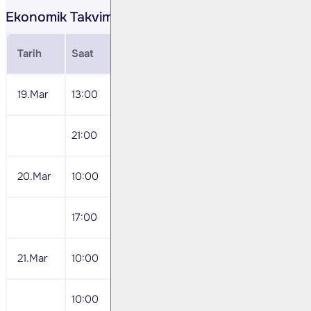
Ekonomik Takvim
Tarih
Saat
Veri
19.Mar
13:00
Euro Bölgesi Şubat TÜFE
21:00
FED Faiz Kararı
20.Mar
10:00
2024 İşgücü İstatistikleri
17:00
ABD Şubat Mevcut Ev Satışları
21.Mar
10:00
Mart Tüketici Güven Endeksi
10:00
Ocak Dış Ticaret İstatistikleri