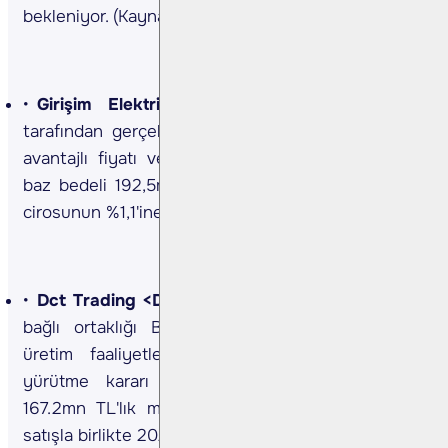
bekleniyor. (Kaynak: KAP)
Girişim Elektrik <GESAN TI>
Şirket TEİAŞ
tarafından gerçekleştirilen ihaleye katılmış ve en
avantajlı fiyatı vererek ihalede 1. olmuştur. İhale
baz bedeli 192,5mn TL olup, şirketin son 12 aylık
cirosunun %1,1'ine denk gelmektedir. (Kaynak: KAP)
Dct Trading <DCTTR TI>
Şirket Yunanistan’daki
bağlı ortaklığı Bluefarm bünyesinde yürüttüğü
üretim faaliyetlerinin benzerini Türkiye’de de
yürütme kararı aldığı açıklandı. Şirket ayrıca
167.2mn TL'lık mısır satışı gerçekleştirilmiştir. Bu
satışla birlikte 2025 yılında toplam mısır satışları 19