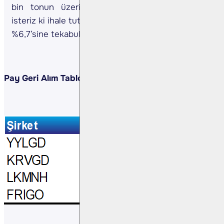
bin tonun üzerinde gerçekleşmiştir. Hatılatmak
isteriz ki ihale tutarı şirketin son 12 aylık cirosunun
%6,7’sine tekabul etmektedir. (Kaynak: KAP)
Pay Geri Alım Tablosu