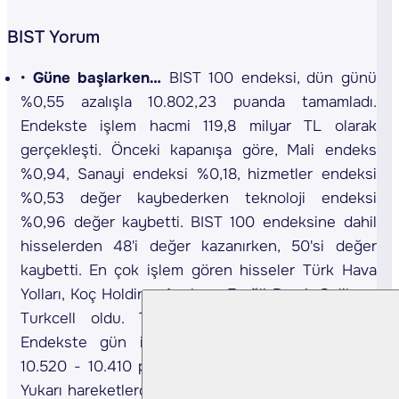
BIST Yorum
Güne başlarken…
BIST 100 endeksi, dün günü
%0,55 azalışla 10.802,23 puanda tamamladı.
Endekste işlem hacmi 119,8 milyar TL olarak
gerçekleşti. Önceki kapanışa göre, Mali endeks
%0,94, Sanayi endeksi %0,18, hizmetler endeksi
%0,53 değer kaybederken teknoloji endeksi
%0,96 değer kaybetti. BIST 100 endeksine dahil
hisselerden 48'i değer kazanırken, 50'si değer
kaybetti. En çok işlem gören hisseler Türk Hava
Yolları, Koç Holding, Aselsan, Ereğli Demir Çelik ve
Turkcell oldu. Teknik görünüme baktığımızda,
Endekste gün içi geri çekilmelerde 10.630 -
10.520 - 10.410 puan seviyelerini takip edeceğiz.
Yukarı hareketlerde ise sırasıyla 10.800 - 10.900 -