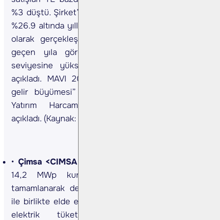
%3 düştü. Şirket’in FAVÖK’ü 4Ç24’te beklentilerin
%26.9 altında yıllık bazda %6.7 artarak 1,172mn TL
olarak gerçekleşmiştir. Şirketin FAVÖK Marjı ise
geçen yıla göre 90 bazpuan artarak %12.8
seviyesine yükseldi. Şirket 2025 beklentilerini
açıkladı. MAVI 2025T’de “düşük-orta tek haneli
gelir büyümesi” , %17,5 seviyesine FAVÖK ve
Yatırım Harcaması “Konsolide gelirin%5’ine”
açıkladı. (Kaynak: KAP)
Çimsa <CIMSA TI>
Şirket, Eskişehir fabrikasında
14,2 MWp kurulu güce sahip GES tesisi
tamamlanarak devreye alındığını açıkladı. Santral
ile birlikte elde edilecek elektriğin fabrikanın yıllık
elektrik tüketiminin %14'ünü karşılaması