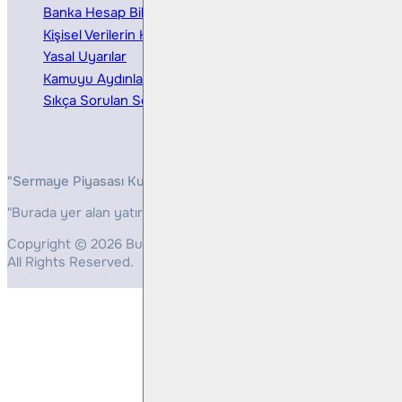
Banka Hesap Bilgileri
Ücretler ve Masraflar
Kişisel Verilerin Korunması
Bireysel Portföy Yönetimi
Yasal Uyarılar
Kamuyu Aydınlatma
Sıkça Sorulan Sorular
"Sermaye Piyasası Kurulunun, Yatırım Hizmetleri ve Faaliyetleri 
"Burada yer alan yatırım bilgi, yorum ve tavsiyeleri yatırım danış
Copyright © 2026 Bulls Yatırım Menkul Değerler
All Rights Reserved.