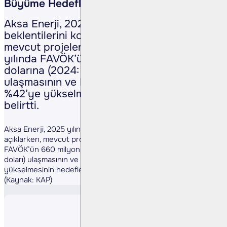
Büyüme Hedefliyor
Aksa Enerji, 2025 yılına ilişkin
beklentilerini koruduğunu açıklarken,
mevcut projelerin tamamlanmasıyla 2028
yılında FAVÖK’ün 660 milyon ABD
dolarına (2024: 215 milyon ABD doları)
ulaşmasının ve FAVÖK marjının %24’ten
%42’ye yükselmesinin hedeflendiğini
belirtti.
Aksa Enerji, 2025 yılına ilişkin beklentilerini koruduğunu
açıklarken, mevcut projelerin tamamlanmasıyla 2028 yılında
FAVÖK’ün 660 milyon ABD dolarına (2024: 215 milyon ABD
doları) ulaşmasının ve FAVÖK marjının %24’ten %42’ye
yükselmesinin hedeflendiğini belirtti.
(Kaynak: KAP)