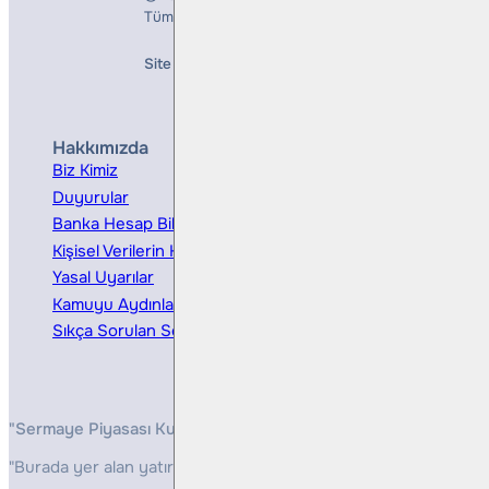
Tüm Hakları Saklıdır
Site Creation & Technology by
Mindlook
Hakkımızda
Hizmetler
Biz Kimiz
Yatırım Danışmanlığı
Duyurular
Kurumsal Finansman
Banka Hesap Bilgileri
Ücretler ve Masraflar
Kişisel Verilerin Korunması
Bireysel Portföy Yönetimi
Yasal Uyarılar
Kamuyu Aydınlatma
Sıkça Sorulan Sorular
"Sermaye Piyasası Kurulunun, Yatırım Hizmetleri ve Faaliyetleri 
"Burada yer alan yatırım bilgi, yorum ve tavsiyeleri yatırım danış