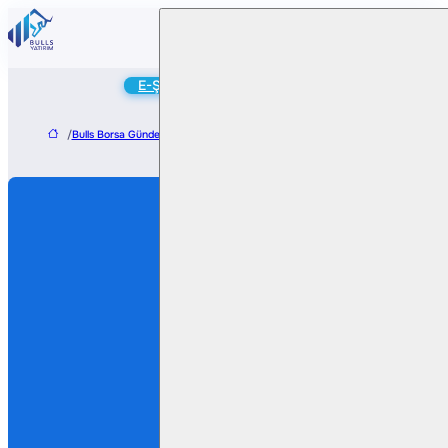
Online
E-Şube
Hesap Aç
/
Bulls Borsa Gündem
/
Aksa Enerji, 2028’e Kadar FAVÖK’te Üç Kat Büyüme H