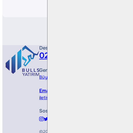
Paylaş
Destek Hattı
0212 410 0500
Genel Müdürlük
Büyükdere Cad. No 173, 1. Levent Plaza, B Blo
Email
iletisim@bullsyatirim.com
Sosyal Medya
©2026
Bulls Yatırım Menkul Değerler A.Ş.