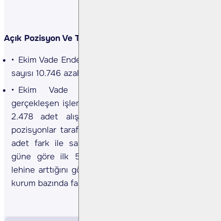
Açık Pozisyon Ve Takas Değişimi
Ekim Vade Endeks Sözleşmesinde açık pozisyon
sayısı 10.746 azalışla 505.089 adete geriledi.
Ekim Vade Endeks Sözleşmesinde dün
gerçekleşen işlemlerde ilk 5 kurum bazında nette
2.478 adet alış gerçekleşirken, kümülatif net
pozisyonlar tarafında ilk 5 kurum bazında 15.302
adet fark ile satışların baskın olduğunu, önceki
güne göre ilk 5 kurum bazında farkın satıcılar
lehine arttığını gözlemliyoruz. Bir önceki gün ilk 5
kurum bazında fark 15.076 adet satıcılar lehine idi.