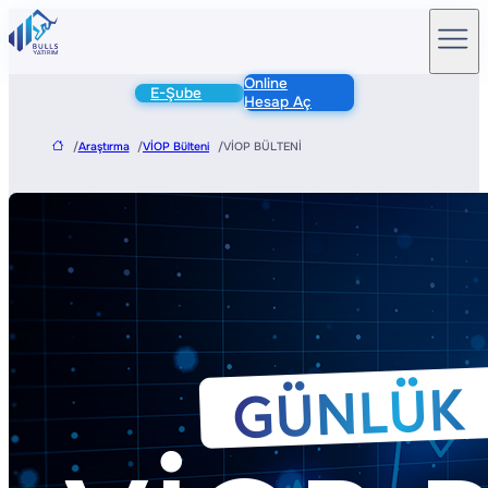
Online
E-Şube
Hesap Aç
/
Araştırma
/
VİOP Bülteni
/
VİOP BÜLTENİ