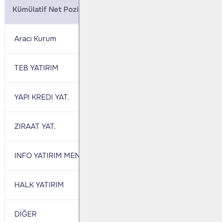
Kümülatif Net Pozisyonlar (BIST 30 Ekim Vade)
Aracı Kurum
Net
Aracı Kurum
TEB YATIRIM
182,987
IS YATIRIM
YAPI KREDI YAT.
34,752
BANK-OF-AMERICA 
ZIRAAT YAT.
27,719
HSBC YATIRIM
INFO YATIRIM MENKUL
7,787
MEKSA YATIRIM
HALK YATIRIM
6,849
AK YATIRIM
DİĞER
40,379
DİĞER