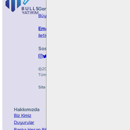
Genel Müdürlük
Büyükdere Cad. No 173, 1. Levent Plaza, B Blo
Email
iletisim@bullsyatirim.com
Sosyal Medya
©2026
Bulls Yatırım Menkul Değerler A.Ş.
Tüm Hakları Saklıdır
Site Creation & Technology by
Mindlook
Hakkımızda
Hizmetler
Biz Kimiz
Yatırım Danışmanlığı
Duyurular
Kurumsal Finansman
Banka Hesap Bilgileri
Ücretler ve Masraflar