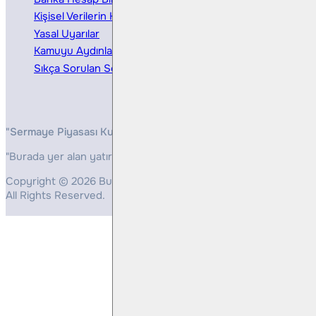
Kişisel Verilerin Korunması
Bireysel Portföy Yönetimi
Yasal Uyarılar
Kamuyu Aydınlatma
Sıkça Sorulan Sorular
"Sermaye Piyasası Kurulunun, Yatırım Hizmetleri ve Faaliyetleri 
"Burada yer alan yatırım bilgi, yorum ve tavsiyeleri yatırım danış
Copyright © 2026 Bulls Yatırım Menkul Değerler
All Rights Reserved.