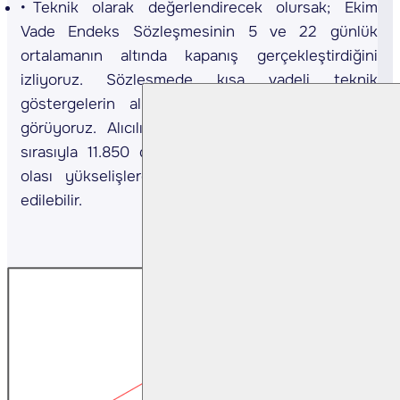
Teknik olarak değerlendirecek olursak; Ekim
Vade Endeks Sözleşmesinin 5 ve 22 günlük
ortalamanın altında kapanış gerçekleştirdiğini
izliyoruz. Sözleşmede kısa vadeli teknik
göstergelerin alış yönünde sinyaller verdiğini
görüyoruz. Alıcılı seyrin devam etmesi halinde
sırasıyla 11.850 direnç olarak izlenebilir. Gün içi
olası yükselişlerde 11.325 destek olarak takip
edilebilir.