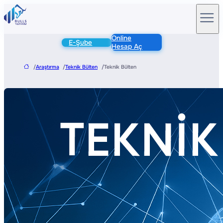
Online
E-Şube
Hesap Aç
/
Araştırma
/
Teknik Bülten
/
Teknik Bülten