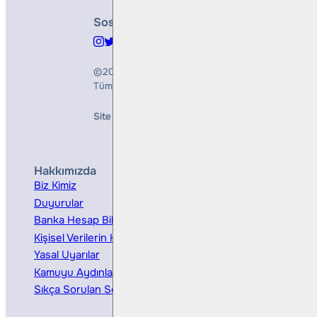
Sosyal Medya
©2026
Bulls Yatırım Menkul Değerler A.Ş.
Tüm Hakları Saklıdır
Site Creation & Technology by
Mindlook
Hakkımızda
Hizmetler
Biz Kimiz
Yatırım Danışmanlığı
Duyurular
Kurumsal Finansman
Banka Hesap Bilgileri
Ücretler ve Masraflar
Kişisel Verilerin Korunması
Bireysel Portföy Yönetimi
Yasal Uyarılar
Kamuyu Aydınlatma
Sıkça Sorulan Sorular