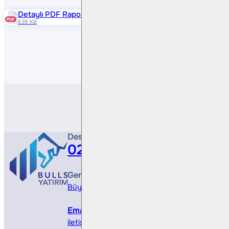
Detaylı PDF Raporu
639 KB
Paylaş
Destek Hattı
0212 410 0500
Genel Müdürlük
Büyükdere Cad. No 173, 1. Levent Plaza, B Blo
Email
iletisim@bullsyatirim.com