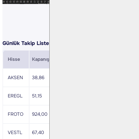
Günlük Takip Listemiz:
Hisse
Kapanış
Direnç
Zarar Durdurma
MACD
AKSEN
38,86
40,22
38,10
+
EREGL
51,15
52,70
50,40
+
FROTO
924,00
956,40
905,50
+
VESTL
67,40
69,80
66,00
+