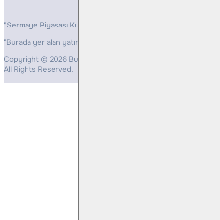
"Sermaye Piyasası Kurulunun, Yatırım Hizmetleri ve Faaliyetleri 
"Burada yer alan yatırım bilgi, yorum ve tavsiyeleri yatırım danış
Copyright © 2026 Bulls Yatırım Menkul Değerler
All Rights Reserved.